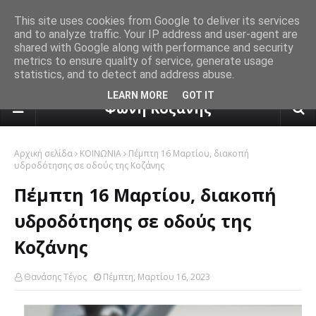
This site uses cookies from Google to deliver its services
and to analyze traffic. Your IP address and user-agent are
shared with Google along with performance and security
metrics to ensure quality of service, generate usage
statistics, and to detect and address abuse.
πρόγνωση καιρού από το k24.n
LEARN MORE
GOT IT
Φωνή Κοζάνης
Αρχική σελίδα
ΚΟΙΝΩΝΙΑ
Πέμπτη 16 Μαρτίου, διακοπή
υδροδότησης σε οδούς της Κοζάνης
Πέμπτη 16 Μαρτίου, διακοπή
υδροδότησης σε οδούς της
Κοζάνης
Θανάσης Τέγος
Πέμπτη, Μαρτίου 16, 2023