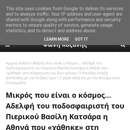
This site uses cookies from Google to deliver its services
and to analyze traffic. Your IP address and user-agent are
shared with Google along with performance and security
metrics to ensure quality of service, generate usage
statistics, and to detect and address abuse.
πρόγνωση καιρού από το k24.n
LEARN MORE
GOT IT
Φωνή Κοζάνης
Αρχική σελίδα
Μικρός που είναι ο κόσμος… Αδελφή του
ποδοσφαιριστή του Πιερικού Βασίλη Κατσάρα η Αθηνά που
«χάθηκε» στη σύγκρουση των δυο τρένων. Ο Βασίλης έπαιξε
αντίπαλος με την Κοζάνη πριν 1,5 μήνα αλλά και με τον Φούφα στην
Πτολεμαΐδα
Μικρός που είναι ο κόσμος…
Αδελφή του ποδοσφαιριστή του
Πιερικού Βασίλη Κατσάρα η
Αθηνά που «χάθηκε» στη