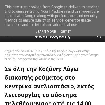
This site uses cookies from Google to deliver its services
and to analyze traffic. Your IP address and user-agent are
shared with Google along with performance and security
metrics to ensure quality of service, generate usage
statistics, and to detect and address abuse.
πρόγνωση καιρού από το k24.n
LEARN MORE
GOT IT
Φωνή Κοζάνης
Αρχική σελίδα
ΚΟΙΝΩΝΙΑ
Σε όλη την Κοζάνη: Λόγω διακοπής
ρεύματος στο κεντρικό αντλιοστάσιο, εκτός λειτουργίας το σύστημα
τηλεθέρμανσης από τις 14.00 έως τις 18.00.
Σε όλη την Κοζάνη: Λόγω
διακοπής ρεύματος στο
κεντρικό αντλιοστάσιο, εκτός
λειτουργίας το σύστημα
τηλεθέρμανσης από τις 14.00