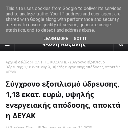
This site uses cookies from Google to deliver its services
and to analyze traffic. Your IP address and user-agent are
shared with Google along with performance and security
metrics to ensure quality of service, generate usage
statistics, and to detect and address abuse.
πρόγνωση καιρού από το k24.n
LEARN MORE
GOT IT
Φωνή Κοζάνης
Αρχική σελίδα
ΠΟΛΗ ΤΗΣ ΚΟΖΑΝΗΣ
Σύγχρονο εξοπλισμό
ύδρευσης, 1,18 εκατ. ευρώ, υψηλής ενεργειακής απόδοσης, αποκτά η
ΔΕΥΑΚ
Σύγχρονο εξοπλισμό ύδρευσης,
1,18 εκατ. ευρώ, υψηλής
ενεργειακής απόδοσης, αποκτά
η ΔΕΥΑΚ
Θανάσης Τέγος
Παρασκευή, Μαρτίου 24, 2023