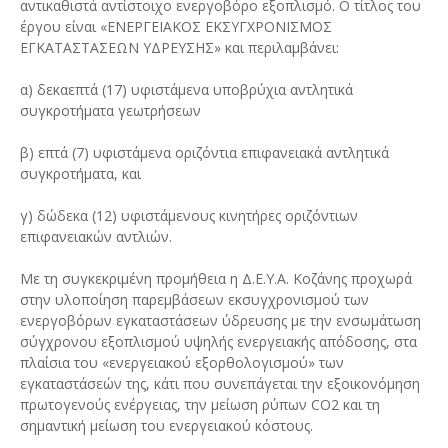
αντικαθιστά αντίστοιχο ενεργοβόρο εξοπλισμό. Ο τίτλος του
έργου είναι «ΕΝΕΡΓΕΙΑΚΟΣ ΕΚΣΥΓΧΡΟΝΙΣΜΟΣ
ΕΓΚΑΤΑΣΤΑΣΕΩΝ ΥΔΡΕΥΣΗΣ» και περιλαμβάνει:
α) δεκαεπτά (17) υφιστάμενα υποβρύχια αντλητικά
συγκροτήματα γεωτρήσεων
β) επτά (7) υφιστάμενα οριζόντια επιφανειακά αντλητικά
συγκροτήματα, και
γ) δώδεκα (12) υφιστάμενους κινητήρες οριζόντιων
επιφανειακών αντλιών.
Με τη συγκεκριμένη προμήθεια η Δ.Ε.Υ.Α. Κοζάνης προχωρά
στην υλοποίηση παρεμβάσεων εκσυγχρονισμού των
ενεργοβόρων εγκαταστάσεων ύδρευσης με την ενσωμάτωση
σύγχρονου εξοπλισμού υψηλής ενεργειακής απόδοσης, στα
πλαίσια του «ενεργειακού εξορθολογισμού» των
εγκαταστάσεών της, κάτι που συνεπάγεται την εξοικονόμηση
πρωτογενούς ενέργειας, την μείωση ρύπων CO2 και τη
σημαντική μείωση του ενεργειακού κόστους.