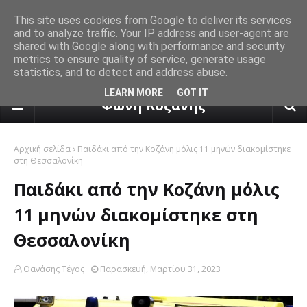
This site uses cookies from Google to deliver its services
and to analyze traffic. Your IP address and user-agent are
shared with Google along with performance and security
metrics to ensure quality of service, generate usage
statistics, and to detect and address abuse.
πρόγνωση καιρού από το k24.n
LEARN MORE
GOT IT
Φωνή Κοζάνης
Αρχική σελίδα
Παιδάκι από την Κοζάνη μόλις 11 μηνών διακομίστηκε
στη Θεσσαλονίκη
Παιδάκι από την Κοζάνη μόλις
11 μηνών διακομίστηκε στη
Θεσσαλονίκη
Θανάσης Τέγος
Παρασκευή, Μαρτίου 31, 2023