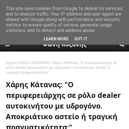
This site uses cookies from Google to deliver its services
and to analyze traffic. Your IP address and user-agent are
shared with Google along with performance and security
metrics to ensure quality of service, generate usage
statistics, and to detect and address abuse.
πρόγνωση καιρού από το k24.n
LEARN MORE
GOT IT
Φωνή Κοζάνης
Αρχική σελίδα
ΚΟΙΝΩΝΙΑ
Xάρης Κάτανας: "Ο περιφερειάρχης σε
ρόλο dealer αυτοκινήτου με υδρογόνο. Αποκριάτικο αστείο ή
τραγική πραγματικότητα;"
Xάρης Κάτανας: "Ο
περιφερειάρχης σε ρόλο dealer
αυτοκινήτου με υδρογόνο.
Αποκριάτικο αστείο ή τραγική
πραγματικότητα;"