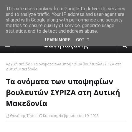
This site uses cookies from Google to deliver its services
and to analyze traffic. Your IP address and user-agent are
shared with Google along with performance and security
metrics to ensure quality of service, generate usage
statistics, and to detect and address abuse.
πρόγνωση καιρού από το k24.n
LEARN MORE
GOT IT
Φωνή Κοζάνης
Αρχική σελίδα
Tα ονόματα των υποψηφίων βουλευτών ΣΥΡΙΖΑ στη
Δυτική Μακεδονία
Tα ονόματα των υποψηφίων
βουλευτών ΣΥΡΙΖΑ στη Δυτική
Μακεδονία
Θανάσης Τέγος
Κυριακή, Φεβρουαρίου 19, 2023