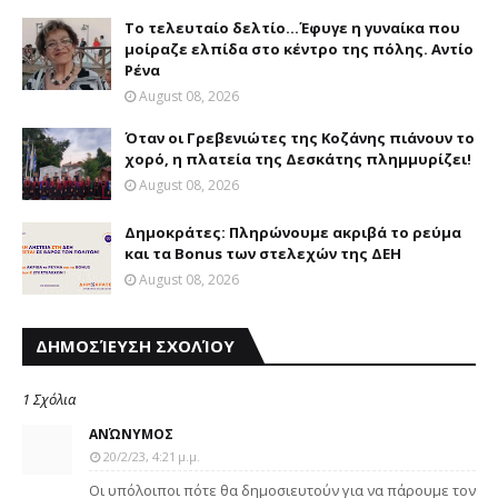
Το τελευταίο δελτίο...Έφυγε η γυναίκα που
μοίραζε ελπίδα στο κέντρο της πόλης. Αντίο
Ρένα
August 08, 2026
Όταν οι Γρεβενιώτες της Κοζάνης πιάνουν το
χορό, η πλατεία της Δεσκάτης πλημμυρίζει!
August 08, 2026
Δημοκράτες: Πληρώνουμε ακριβά το ρεύμα
και τα Bonus των στελεχών της ΔΕΗ
August 08, 2026
ΔΗΜΟΣΊΕΥΣΗ ΣΧΟΛΊΟΥ
1 Σχόλια
ΑΝΏΝΥΜΟΣ
20/2/23, 4:21 μ.μ.
Οι υπόλοιποι πότε θα δημοσιευτούν για να πάρουμε τον