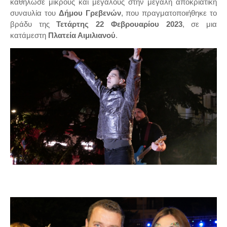
καθήλωσε μικρούς και μεγάλους στην μεγάλη αποκριάτικη
συναυλία του
Δήμου Γρεβενών
, που πραγματοποιήθηκε το
βράδυ της
Τετάρτης 22 Φεβρουαρίου 2023
, σε μια
κατάμεστη
Πλατεία Αιμιλιανού
.