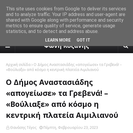
This site uses cookies from Google to deliver its services
and to analyze traffic. Your IP address and user-agent are
shared with Google along with performance and security
metrics to ensure quality of service, generate usage
statistics, and to detect and address abuse.
πρόγνωση καιρού από το k24.n
LEARN MORE
GOT IT
Φωνή Κοζάνης
Αρχική σελίδα
Ο Δήμος Αναστασιάδης «απογείωσε» τα Γρεβενά! –
«Βούλιαξε» από κόσμο η κεντρική πλατεία Αιμιλιανού
Ο Δήμος Αναστασιάδης
«απογείωσε» τα Γρεβενά! –
«Βούλιαξε» από κόσμο η
κεντρική πλατεία Αιμιλιανού
Θανάσης Τέγος
Πέμπτη, Φεβρουαρίου 23, 2023