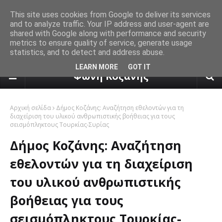
This site uses cookies from Google to deliver its services
and to analyze traffic. Your IP address and user-agent are
shared with Google along with performance and security
metrics to ensure quality of service, generate usage
statistics, and to detect and address abuse.
πρόγνωση καιρού από το k24.n
LEARN MORE
GOT IT
Φωνή Κοζάνης
Αρχική σελίδα
Δήμος Κοζάνης: Αναζήτηση εθελοντών για τη
διαχείριση του υλικού ανθρωπιστικής βοήθειας για τους
σεισμόπληκτους Τουρκίας-Συρίας
Δήμος Κοζάνης: Αναζήτηση
εθελοντών για τη διαχείριση
του υλικού ανθρωπιστικής
βοήθειας για τους
σεισμόπληκτους Τουρκίας-