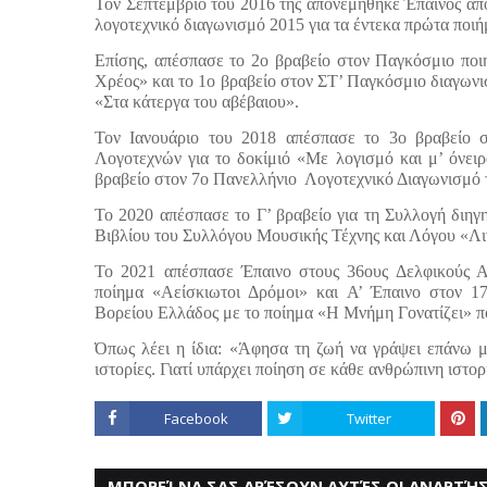
Τον Σεπτέμβριο του 2016 της απονεμήθηκε Έπαινος α
λογοτεχνικό διαγωνισμό 2015 για τα έντεκα πρώτα ποι
Επίσης, απέσπασε το 2ο βραβείο στον Παγκόσμιο ποιη
Χρέος» και το 1ο βραβείο στον ΣΤ’ Παγκόσμιο διαγωνι
«Στα κάτεργα του αβέβαιου».
Τον Ιανουάριο του 2018 απέσπασε το 3ο βραβείο 
Λογοτεχνών για το δοκίμιό «Με λογισμό και μ’ όνειρ
βραβείο στον 7ο Πανελλήνιο
Λογοτεχνικό Διαγωνισμό 
Το 2020 απέσπασε το Γ’ βραβείο για τη Συλλογή διηγ
Βιβλίου του Συλλόγου Μουσικής Τέχνης και Λόγου «Λι
Το 2021 απέσπασε Έπαινο στους 36ους Δελφικούς 
ποίημα «Αείσκιωτοι Δρόμοι» και Α’ Έπαινο στον 1
Βορείου Ελλάδος με το ποίημα «Η Μνήμη Γονατίζει» π
Όπως λέει η ίδια: «Άφησα τη ζωή να γράψει επάνω μ
ιστορίες. Γιατί υπάρχει ποίηση σε κάθε ανθρώπινη ιστορ
Facebook
Twitter
ΜΠΟΡΕΊ ΝΑ ΣΑΣ ΑΡΈΣΟΥΝ ΑΥΤΈΣ ΟΙ ΑΝΑΡΤΉΣ