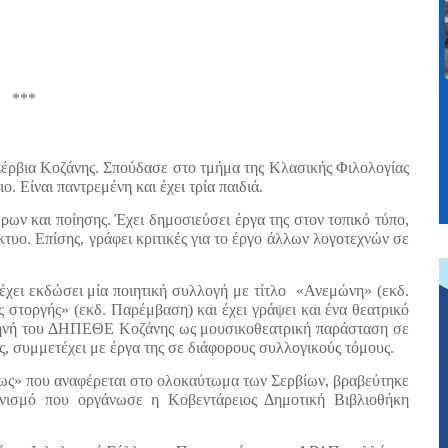
***
έρβια Κοζάνης. Σπούδασε στο τμήμα της Κλασικής Φιλολογίας
. Είναι παντρεμένη και έχει τρία παιδιά.
ων και ποίησης. Έχει δημοσιεύσει έργα της στον τοπικό τύπο,
κτυο. Επίσης, γράφει κριτικές για το έργο άλλων λογοτεχνών σε
χει εκδώσει μία ποιητική συλλογή με τίτλο
«Ανεμώνη» (εκδ.
ς στοργής» (εκδ. Παρέμβαση) και έχει γράψει και ένα θεατρικό
σκηνή του ΔΗΠΕΘΕ Κοζάνης ως μουσικοθεατρική παράσταση σε
, συμμετέχει με έργα της σε διάφορους συλλογικούς τόμους.
Φως» που αναφέρεται στο ολοκαύτωμα των Σερβίων, βραβεύτηκε
ωνισμό που οργάνωσε η Κοβεντάρειος Δημοτική Βιβλιοθήκη