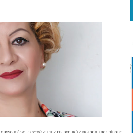
 συγγραφέως, φανερώνει την ευεργετική διάσταση της ποίησης