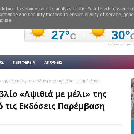
eliver its services and to analyze traffic. Your IP address and 
ormance and security metrics to ensure quality of service, gen
abuse.
πρόγνωση καιρού α
ΟΣ
ΠΕΡΙΦΕΡΕΙΑ
ΑΠΟΨΕΙΣ
ι» της Ολυμπίας Τσικαρδάνη από τις Εκδόσεις Παρέμβαση
λίο «Αψιθιά με μέλι» της
 τις Εκδόσεις Παρέμβαση