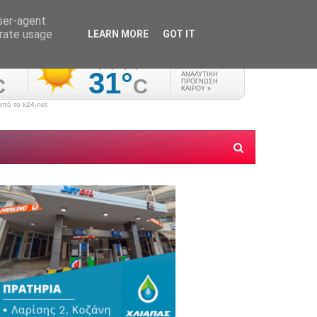
user-agent
erate usage
LEARN MORE
GOT IT
πό το k24.net