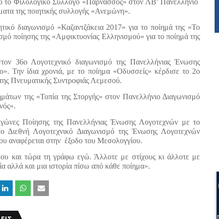
πό το Φιλολογικό Σύλλογο «Παρνασσός» στον ΛΒ’ Πανελλήνιο
ήματα της ποιητικής συλλογής «Ανεμώνη».
τικό διαγωνισμό «Καζαντζάκεια 2017» για το ποίημά της «Το
σμό ποίησης της «Αμφικτυονίας Ελληνισμού» για το ποίημά της
στον 36ο Λογοτεχνικό διαγωνισμό της Πανελλήνιας Ένωσης
ο». Την ίδια χρονιά, με το ποίημα «Οδυσσείς» κέρδισε το 2ο
της Πνευματικής Συντροφιάς Λεμεσού.
ημάτων της «Τοπία της Στοργής» στον Πανελλήνιο Διαγωνισμό
νός».
Αγώνες Ποίησης της Πανελλήνιας Ένωσης Λογοτεχνών με το
7ο Διεθνή Λογοτεχνικό Διαγωνισμό της Ένωσης Λογοτεχνών
ου αναφέρεται στην
έξοδο του Μεσολογγίου.
ου και τώρα τη γράφω εγώ. Άλλοτε με στίχους κι άλλοτε με
ία αλλά και μια ιστορία πίσω από κάθε ποίημα».
ΕΙΣ