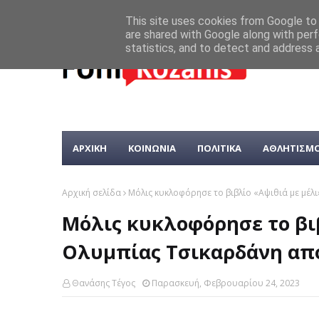
This site uses cookies from Google to d
are shared with Google along with perf
statistics, and to detect and address 
ΑΡΧΙΚΗ
ΚΟΙΝΩΝΙΑ
ΠΟΛΙΤΙΚΑ
ΑΘΛΗΤΙΣΜ
Αρχική σελίδα
Μόλις κυκλοφόρησε το βιβλίο «Αψιθιά με μέλ
Μόλις κυκλοφόρησε το βιβ
Ολυμπίας Τσικαρδάνη από
Θανάσης Τέγος
Παρασκευή, Φεβρουαρίου 24, 2023