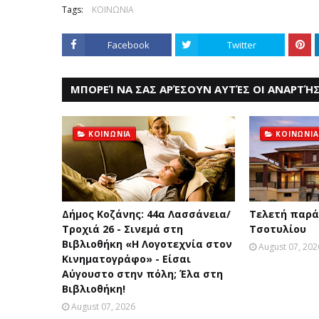
Tags:
ΚΟΙΝΩΝΙΑ
Facebook
Twitter
ΜΠΟΡΕΊ ΝΑ ΣΑΣ ΑΡΈΣΟΥΝ ΑΥΤΈΣ ΟΙ ΑΝΑΡΤΉΣ
ΚΟΙΝΩΝΙΑ
ΚΟΙΝΩΝΙΑ
Δήμος Κοζάνης: 44α Λασσάνεια/
Τελετή παρά
Τροχιά 26 - Σινεμά στη
Τσοτυλίου
Βιβλιοθήκη «Η Λογοτεχνία στον
August 07, 202
Κινηματογράφο» - Είσαι
Αύγουστο στην πόλη; Έλα στη
Βιβλιοθήκη!
August 07, 2026