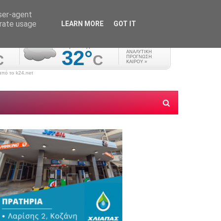
user-agent
erate usage
LEARN MORE
GOT IT
πό το k24.net