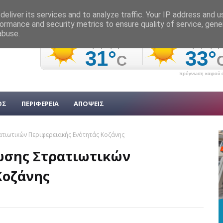
eliver its services and to analyze traffic. Your IP address and 
ormance and security metrics to ensure quality of service, gen
abuse.
πρόγνωση καιρού α
ΟΣ
ΠΕΡΙΦΕΡΕΙΑ
ΑΠΟΨΕΙΣ
ατιωτικών Περιφερειακής Ενότητάς Κοζάνης
ωσης Στρατιωτικών
Κοζάνης