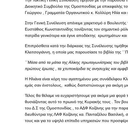
Την Τακτική Γενική Συνέλευση τίμησαν με την παρουσία
Διοικητικό Συμβούλιο της Ομοσπονδίας με επικεφαλής τ
Γεώργιου , Γραμματέα Οργανωτικού κ. Κολλύρη Ηλία και 
Στην Γενική Συνέλευση απένειμε χαιρετισμό ο Βουλευτής
Ευστάθιος Κωνσταντινίδης τονίζοντας τον σημαντικό ρόλο
πατρίδα γενικότερα και έγινε αποδέκτης
ερωτημάτων και
Επιπρόσθετα κατά την διάρκειας της Συνέλευσης τιμήθ
Κλειτσογιάννη, η οποία μας παρουσίασε το βιβλίο της ΄΄Π
΄΄Μέσα από τα μάτια της Αλίκης πρωταγωνίστριας του βιβλί
πρώτους έρωτες , τα χτυποκάρδια τις ανησυχίες και αμφιβο
Η Ηλιάνα είναι κόρη του αγαπημένου μας συνάδελφου Κλ
εμάς σαν ένστολους,
καθώς διαπιστώνουμε για ακόμη μια
Τέλος θα θέλαμε να ευχαριστήσουμε για ακόμα μια φορά τ
θυσιάζοντας αυτό το πρωινό της Κυριακής τους . Τον βο
του Δ.Σ της Ομοσπονδίας , το ΑΔΦ Κοζάνης για την παρ
διευθύντρια της ΛΑΦ Κοζάνης κα. Πανταζέλου Βασιλική, σε
τους και για το υψηλό επίπεδο υπηρεσιών που προσφέρ