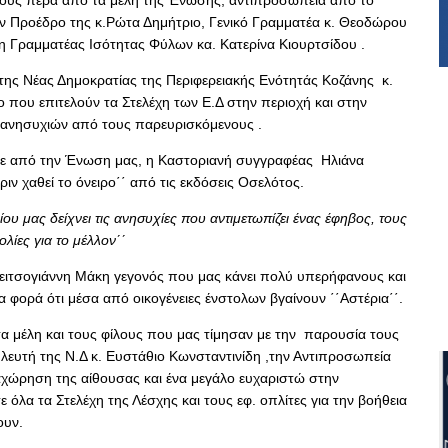
 τους πέρα από τα μέλη της Ένωσης, αντιπροσωπεία από το
ον Προέδρο της κ.Ρώτα Δημήτριο, Γενικό Γραμματέα κ. Θεοδώρου
η Γραμματέας Ισότητας Φύλων κα. Κατερίνα Κιουρτσίδου .
 της Νέας Δημοκρατίας της Περιφερειακής Ενότητάς Κοζάνης
κ.
 που επιτελούν τα Στελέχη των Ε.Δ στην περιοχή και στην
 ανησυχιών από τους παρευρισκόμενους .
ηκε από την Ένωση μας, η Καστοριανή συγγραφέας
Ηλιάνα
ριν χαθεί το όνειρο΄΄ από τις εκδόσεις Οσελότος.
ου μας δείχνει τις ανησυχίες που αντιμετωπίζει ένας έφηβος, τους
λίες για το μέλλον΄΄
ειτσογιάννη Μάκη γεγονός που μας κάνει πολύ υπερήφανους και
 φορά ότι μέσα από οικογένειες ένστολων βγαίνουν ΄΄Αστέρια΄΄.
α μέλη και τους φίλους που μας τίμησαν με την
παρουσία τους
υλευτή της Ν.Δ κ. Ευστάθιο Κωνσταντινίδη ,την Αντιπροσωπεία
αχώρηση της αίθουσας και ένα μεγάλο ευχαριστώ στην
 όλα τα Στελέχη της Λέσχης και τους εφ. οπλίτες για την βοήθεια
ουν.