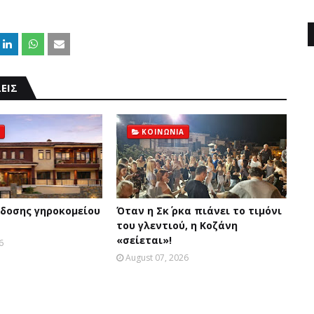
ΕΙΣ
ΚΟΙΝΩΝΙΑ
δοσης γηροκομείου
Όταν η Σκ΄ ρκα πιάνει το τιμόνι
του γλεντιού, η Κοζάνη
«σείεται»!
6
August 07, 2026