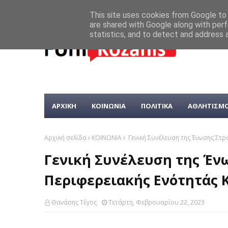
This site uses cookies from Google to d
are shared with Google along with perf
statistics, and to detect and address 
ΑΡΧΙΚΗ
ΚΟΙΝΩΝΙΑ
ΠΟΛΙΤΙΚΑ
ΑΘΛΗΤΙΣΜ
Αρχική σελίδα
ΚΟΙΝΩΝΙΑ
Γενική Συνέλευση της Ένωσης Στρ
Γενική Συνέλευση της Έν
Περιφερειακής Ενότητάς 
Θανάσης Τέγος
Τετάρτη, Φεβρουαρίου 22, 2023