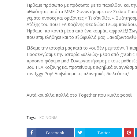
Ήρθαμε πρόσωπο με πρόσωπο με το παρελθόν και την 
αθωότητας από τα ΜΜΕ. Συναντήσαμε τον Στέλιο Πα
γεμάτο ανάσες και ορίζοντες «
T
ι σ’ανθίζει;». Συζητήσ
Α΄τάξης του 3ου ΓΕΛ Κοζάνης Θεοδώρα Γεωρμπαλίδου, Εύ
Ήρθαμε πιο κοντά μέσα από ένα κομμάτι αφρολέξ! Ζω
που επιμελήθηκε και το εξώφυλλό μας! Ξαναζωντανέψαμ
Είδαμε την ιστορία μας κατά το «ουδέν μεμπτόν». Ήπι
Προσεγγίσαμε την ιστορία «αλλιώς» μέσα από
graphic
πράσινο φόρεμά μας! Συνεργαστήκαμε με τους μαθητές 
3ου ΓΕΛ Κοζάνης και προτείνουμε εφηβικά αναγνώσμα
τον
Iggy
Pop
! Διαβάσαμε τις πλανητικές διελεύσεις!
Αυτά και άλλα πολλά στο
Together
που κυκλοφορεί!
Tags:
ΚΟΙΝΩΝΙΑ
Facebook
Twitter