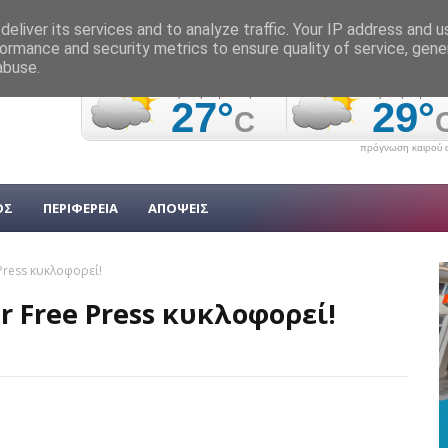
eliver its services and to analyze traffic. Your IP address and 
ormance and security metrics to ensure quality of service, gen
abuse.
πρόγνωση καιρού α
ΟΣ
ΠΕΡΙΦΕΡΕΙΑ
ΑΠΟΨΕΙΣ
Press κυκλοφορεί!
r Free Press κυκλοφορεί!