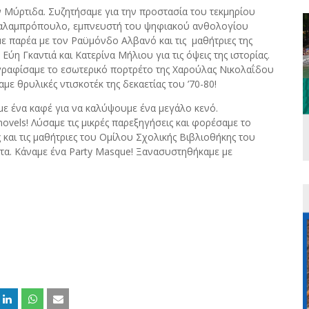
Μύρτιδα. Συζητήσαμε για την προστασία του τεκμηρίου
παλαμπρόπουλο, εμπνευστή του ψηφιακού ανθολογίου
αμε παρέα με τον Ραϋμόνδο Αλβανό και τις μαθήτριες της
η Γκαντιά και Κατερίνα Μήλιου για τις όψεις της ιστορίας.
γραφίσαμε το εσωτερικό πορτρέτο της Χαρούλας Νικολαΐδου
ε θρυλικές ντισκοτέκ της δεκαετίας του ’70-80!
αμε ένα καφέ για να καλύψουμε ένα μεγάλο κενό.
novels
! Λύσαμε τις μικρές παρεξηγήσεις και φορέσαμε το
και τις μαθήτριες του Ομίλου Σχολικής Βιβλιοθήκης του
τα. Κάναμε ένα
Party
Masque
! Ξανασυστηθήκαμε με