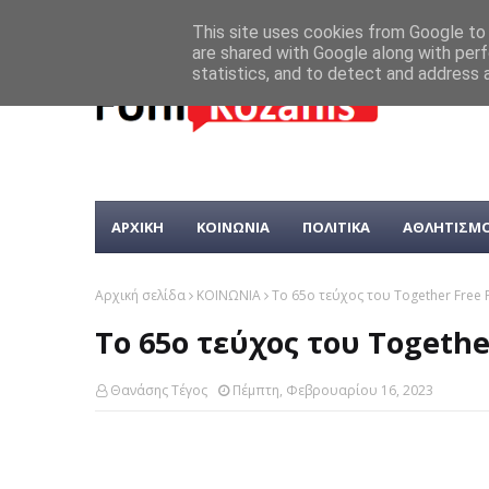
This site uses cookies from Google to d
are shared with Google along with perf
statistics, and to detect and address 
ΑΡΧΙΚΗ
ΚΟΙΝΩΝΙΑ
ΠΟΛΙΤΙΚΑ
ΑΘΛΗΤΙΣΜ
Αρχική σελίδα
ΚΟΙΝΩΝΙΑ
Το 65ο τεύχος του Together Free 
Το 65ο τεύχος του Togethe
Θανάσης Τέγος
Πέμπτη, Φεβρουαρίου 16, 2023