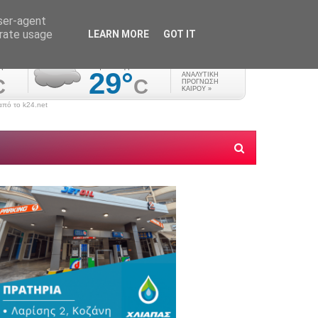
user-agent
erate usage
LEARN MORE
GOT IT
πό το k24.net