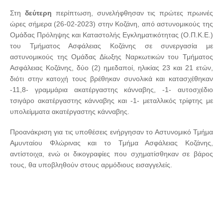
Στη
δεύτερη
περίπτωση, συνελήφθησαν τις πρώτες πρωινές
ώρες σήμερα (26-02-2023)
στην Κοζάνη, από αστυνομικούς
της
Ομάδας Πρόληψης και Καταστολής Εγκληματικότητας (Ο.Π.Κ.Ε.)
του Τμήματος Ασφάλειας Κοζάνης σε συνεργασία με
αστυνομικούς της Ομάδας Δίωξης Ναρκωτικών του Τμήματος
Ασφάλειας Κοζάνης, δύο (2) ημεδαποί, ηλικίας 23 και 21 ετών,
διότι στην κατοχή τους βρέθηκαν συνολικά και κατασχέθηκαν
-11,8- γραμμάρια ακατέργαστης κάνναβης, -1- αυτοσχέδιο
τσιγάρο ακατέργαστης κάνναβης και -1- μεταλλικός τρίφτης με
υπολείμματα ακατέργαστης κάνναβης.
Προανάκριση για τις υποθέσεις ενήργησαν το Αστυνομικό Τμήμα
Αμυνταίου Φλώρινας και το Τμήμα Ασφάλειας Κοζάνης,
αντίστοιχα, ενώ οι δικογραφίες που σχηματίσθηκαν σε βάρος
τους, θα υποβληθούν στους αρμόδιους εισαγγελείς.