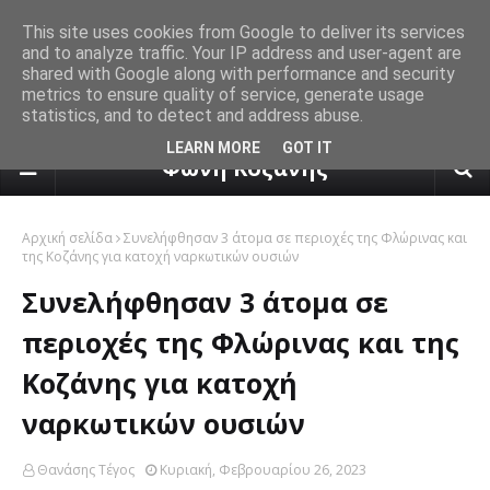
This site uses cookies from Google to deliver its services
and to analyze traffic. Your IP address and user-agent are
shared with Google along with performance and security
metrics to ensure quality of service, generate usage
statistics, and to detect and address abuse.
πρόγνωση καιρού από το k24.n
LEARN MORE
GOT IT
Φωνή Κοζάνης
Αρχική σελίδα
Συνελήφθησαν 3 άτομα σε περιοχές της Φλώρινας και
της Κοζάνης για κατοχή ναρκωτικών ουσιών
Συνελήφθησαν 3 άτομα σε
περιοχές της Φλώρινας και της
Κοζάνης για κατοχή
ναρκωτικών ουσιών
Θανάσης Τέγος
Κυριακή, Φεβρουαρίου 26, 2023