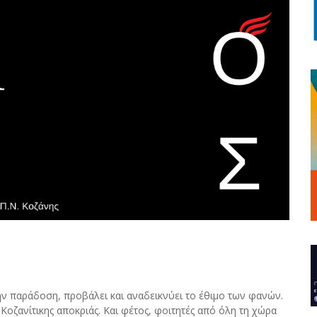
ην παράδοση, προβάλει και αναδεικνύει το έθιμο των φανών.
Κοζανίτικης αποκριάς. Και φέτος, φοιτητές από όλη τη χώρα