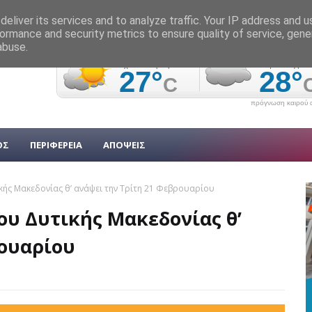
eliver its services and to analyze traffic. Your IP address and 
ormance and security metrics to ensure quality of service, gen
abuse.
πρόγνωση καιρού α
ΟΣ
ΠΕΡΙΦΕΡΕΙΑ
ΑΠΟΨΕΙΣ
ής Μακεδονίας θ’ ανάψει την Τρίτη 21 Φεβρουαρίου
ου Δυτικής Μακεδονίας θ’
ρουαρίου