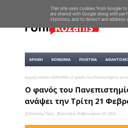
This site uses cookies from Google to d
are shared with Google along with perf
statistics, and to detect and address 
ΑΡΧΙΚΗ
ΚΟΙΝΩΝΙΑ
ΠΟΛΙΤΙΚΑ
ΑΘΛΗΤΙΣΜ
Αρχική σελίδα
ΚΟΙΝΩΝΙΑ
Ο φανός του Πανεπιστημίου Δυτικ
Ο φανός του Πανεπιστημί
ανάψει την Τρίτη 21 Φεβ
Θανάσης Τέγος
Δευτέρα, Φεβρουαρίου 20, 2023