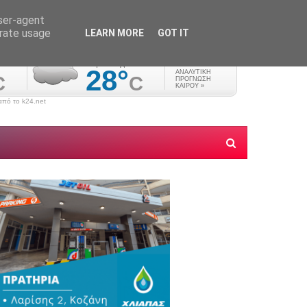
user-agent
erate usage
LEARN MORE
GOT IT
πό το k24.net