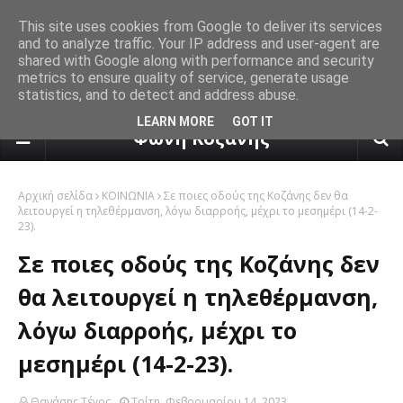
This site uses cookies from Google to deliver its services
and to analyze traffic. Your IP address and user-agent are
shared with Google along with performance and security
metrics to ensure quality of service, generate usage
statistics, and to detect and address abuse.
πρόγνωση καιρού από το k24.n
LEARN MORE
GOT IT
Φωνή Κοζάνης
Αρχική σελίδα
ΚΟΙΝΩΝΙΑ
Σε ποιες οδούς της Κοζάνης δεν θα
λειτουργεί η τηλεθέρμανση, λόγω διαρροής, μέχρι το μεσημέρι (14-2-
23).
Σε ποιες οδούς της Κοζάνης δεν
θα λειτουργεί η τηλεθέρμανση,
λόγω διαρροής, μέχρι το
μεσημέρι (14-2-23).
Θανάσης Τέγος
Τρίτη, Φεβρουαρίου 14, 2023