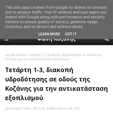
This site uses cookies from Google to deliver its services
and to analyze traffic. Your IP address and user-agent are
shared with Google along with performance and security
metrics to ensure quality of service, generate usage
statistics, and to detect and address abuse.
πρόγνωση καιρού από το k24.n
LEARN MORE
GOT IT
Φωνή Κοζάνης
Αρχική σελίδα
Τετάρτη 1-3, διακοπή υδροδότησης σε οδούς της
Κοζάνης για την αντικατάσταση εξοπλισμού
Τετάρτη 1-3, διακοπή
υδροδότησης σε οδούς της
Κοζάνης για την αντικατάσταση
εξοπλισμού
Θανάσης Τέγος
Τρίτη, Φεβρουαρίου 28, 2023