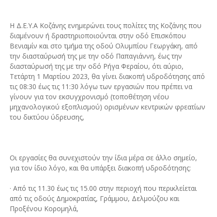
Η Δ.Ε.Υ.Α Κοζάνης ενημερώνει τους πολίτες της Κοζάνης που
διαμένουν ή δραστηριοποιούνται στην οδό Επισκόπου
Βενιαμίν και στο τμήμα της οδού Ολυμπίου Γεωργάκη, από
την διασταύρωσή της με την οδό Παπαγιάννη, έως την
διασταύρωσή της με την οδό Ρήγα Φεραίου, ότι αύριο,
Τετάρτη 1 Μαρτίου 2023, θα γίνει διακοπή υδροδότησης από
τις 08:30 έως τις 11:30 λόγω των εργασιών που πρέπει να
γίνουν για τον εκσυγχρονισμό (τοποθέτηση νέου
μηχανολογικού εξοπλισμού) ορισμένων κεντρικών φρεατίων
του δικτύου ύδρευσης,
Οι εργασίες θα συνεχιστούν την ίδια μέρα σε άλλο σημείο,
για τον ίδιο λόγο, και θα υπάρξει διακοπή υδροδότησης:
· Από τις 11.30 έως τις 15.00 στην περιοχή που περικλείεται
από τις οδούς Δημοκρατίας, Γράμμου, Δελμούζου και
Προξένου Κορομηλά,