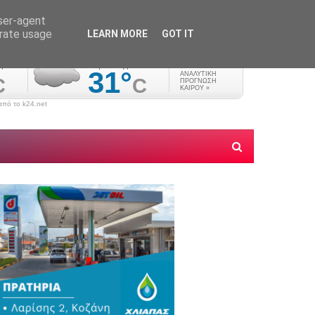
user-agent
erate usage
LEARN MORE
GOT IT
πό το k24.net