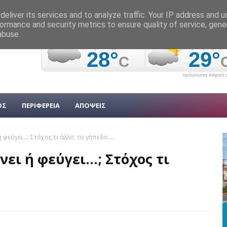
eliver its services and to analyze traffic. Your IP address and 
ormance and security metrics to ensure quality of service, gen
abuse.
πρόγνωση καιρού α
ΟΣ
ΠΕΡΙΦΕΡΕΙΑ
ΑΠΟΨΕΙΣ
φεύγει...; Στόχος τι άλλο; το γήπεδο....
ει ή φεύγει...; Στόχος τι