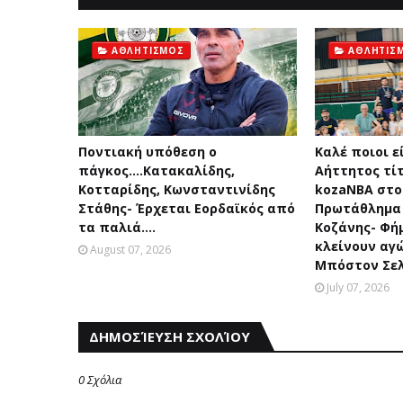
ΑΘΛΗΤΙΣΜΟΣ
ΑΘΛΗΤΙΣ
Ποντιακή υπόθεση ο
Καλέ ποιοι εί
πάγκος....Κατακαλίδης,
Αήττητος τίτ
Κοτταρίδης, Κωνσταντινίδης
kozaNBA στο
Στάθης- Έρχεται Εορδαϊκός από
Πρωτάθλημα
τα παλιά....
Κοζάνης- Φήμ
κλείνουν αγ
August 07, 2026
Μπόστον Σελ
July 07, 2026
ΔΗΜΟΣΊΕΥΣΗ ΣΧΟΛΊΟΥ
0 Σχόλια