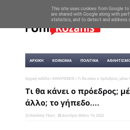
This site uses cookies from Google to d
are shared with Google along with perf
statistics, and to detect and address 
ΑΡΧΙΚΗ
ΚΟΙΝΩΝΙΑ
ΠΟΛΙΤΙΚΑ
ΑΘΛΗΤΙΣΜ
Αρχική σελίδα
ΑΘΛΗΤΙΣΜΟΣ
Tι θα κάνει ο πρόεδρος; μένει ή 
Tι θα κάνει ο πρόεδρος; μέν
άλλο; το γήπεδο....
Θανάσης Τέγος
Δευτέρα, Μαΐου 16, 2022