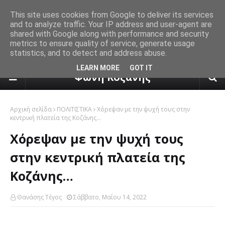
This site uses cookies from Google to deliver its services
and to analyze traffic. Your IP address and user-agent are
shared with Google along with performance and security
metrics to ensure quality of service, generate usage
statistics, and to detect and address abuse.
πρόγνωση καιρού από το k24.n
LEARN MORE
GOT IT
Φωνή Κοζάνης
Αρχική σελίδα
ΠΟΛΙΤΙΣΤΙΚΑ
Χόρεψαν με την ψυχή τους στην
κεντρική πλατεία της Κοζάνης…
Χόρεψαν με την ψυχή τους
στην κεντρική πλατεία της
Κοζάνης…
Θανάσης Τέγος
Σάββατο, Μαΐου 14, 2022