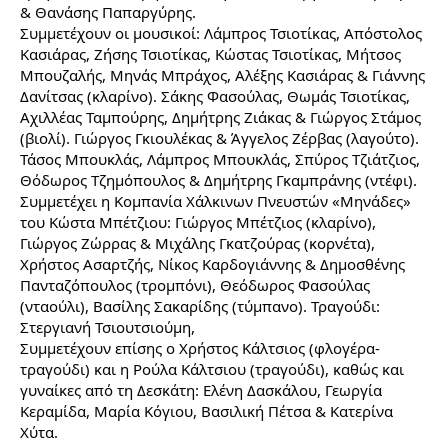
& Θανάσης Παπαργύρης.
Συμμετέχουν οι μουσικοί: Λάμπρος Τσιοτίκας, Απόστολος
Κασιάρας, Ζήσης Τσιοτίκας, Κώστας Τσιοτίκας, Μήτσος
Μπουζαλής, Μηνάς Μπράχος, Αλέξης Κασιάρας & Γιάννης
Δανίτσας (κλαρίνο). Σάκης Φασούλας, Θωμάς Τσιοτίκας,
Αχιλλέας Ταμπούρης, Δημήτρης Ζιάκας & Γιώργος Στάμος
(βιολί). Γιώργος Γκιουλέκας & Άγγελος Ζέρβας (λαγούτο).
Τάσος Μπουκλάς, Λάμπρος Μπουκλάς, Σπύρος Τζιάτζιος,
Θόδωρος Τζημόπουλος & Δημήτρης Γκαμπράνης (ντέφι).
Συμμετέχει η Κομπανία Χάλκινων Πνευστών «Μηνάδες»
του Κώστα Μπέτζιου: Γιώργος Μπέτζιος (κλαρίνο),
Γιώργος Ζώρρας & Μιχάλης Γκατζούρας (κορνέτα),
Χρήστος Ασαρτζής, Νίκος Καρδογιάννης & Δημοσθένης
Πανταζόπουλος (τρομπόνι), Θεόδωρος Φασούλας
(νταούλι), Βασίλης Σακαρίδης (τύμπανο). Τραγούδι:
Στεργιανή Τσιουτσιούμη,
Συμμετέχουν επίσης ο Χρήστος Κάλτσιος (φλογέρα-
τραγούδι) και η Ρούλα Κάλτσιου (τραγούδι), καθώς και
γυναίκες από τη Δεσκάτη: Ελένη Δασκάλου, Γεωργία
Κεραμίδα, Μαρία Κόγιου, Βασιλική Πέτσα & Κατερίνα
Χύτα.