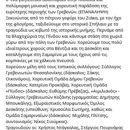
πολύμορφη μουσική και χορευτική παράδοση της
ευρύτερης περιοχής των Γρεβενών. (ΕΠΑΝΑΛΗΨΗ)
Ξεκινώντας από το πέτρινο γεφύρι του Ζιάκα, με τον ήχο
της φλογέρας, ταξιδεύουμε στο ιστορικό Σπήλαιο με τα
τραγούδια ως κιβωτό της ιστορικής μνήμης. Περνάμε από
τα Βλαχοχώρια της Πίνδου και κάνουμε στάση στα χωριά
γύρω από την πόλη των Γρεβενών. Χορεύουμε τους πολύ
ιδιαίτερους χορούς στα Βέντζια και τη Δεσκάτη και
καταλήγουμε στη Σαμαρίνα με τους ήχους από τις
κομπανίες με τα χάλκινα πνευστά.
Χορεύουν μέλη από τους τοπικούς συλλόγους: Σύλλογος
Γρεβενιωτών Θεσσαλονίκης (δάσκαλος: Σάκης
Οικονόμου), Χορευτική Ομάδα Δήμου Γρεβενών
(δάσκαλος: Κατερίνα Προκόβα), Χορευτική Ομάδα
«Πίνδος» (δάσκαλος: Ευθύμης Πρέβεζας), «Αιμιλιανός» -
Σύλλογος Γρεβενιωτών Κοζάνης (γραμματέας: Δημήτρης
Μπουκάλης), Εξωραϊστικός Μορφωτικός Όμιλος
Δεσκάτης (υπεύθυνη: Χρυσούλα Σωτήρη), καθώς και
Ομάδα Σαμαριναίων (δάσκαλος: Μιχάλης Πλίτσης,
συντονισμός: Νίκος Σιούμκας).
Τραγουδούν οι: Χρήστος Ντάγκαλας, Στέργιος Πουρνάρας