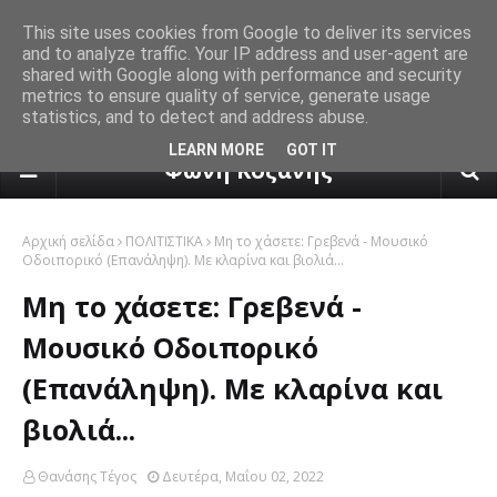
This site uses cookies from Google to deliver its services
and to analyze traffic. Your IP address and user-agent are
shared with Google along with performance and security
metrics to ensure quality of service, generate usage
statistics, and to detect and address abuse.
πρόγνωση καιρού από το k24.n
LEARN MORE
GOT IT
Φωνή Κοζάνης
Αρχική σελίδα
ΠΟΛΙΤΙΣΤΙΚΑ
Μη το χάσετε: Γρεβενά - Μουσικό
Οδοιπορικό (Επανάληψη). Με κλαρίνα και βιολιά...
Μη το χάσετε: Γρεβενά -
Μουσικό Οδοιπορικό
(Επανάληψη). Με κλαρίνα και
βιολιά...
Θανάσης Τέγος
Δευτέρα, Μαΐου 02, 2022