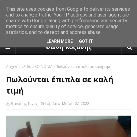
This site uses cookies from Google to deliver its services
and to analyze traffic. Your IP address and user-agent are
shared with Google along with performance and security
metrics to ensure quality of service, generate usage
statistics, and to detect and address abuse.
πρόγνωση καιρού από το k24.n
LEARN MORE
GOT IT
Φωνή Κοζάνης
Αρχική σελίδα
ΚΟΙΝΩΝΙΑ
Πωλούνται έπιπλα σε καλή τιμή
Πωλούνται έπιπλα σε καλή
τιμή
Θανάσης Τέγος
Σάββατο, Μαΐου 07, 2022