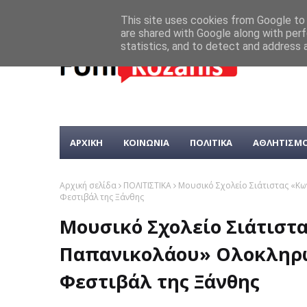
This site uses cookies from Google to d
are shared with Google along with perf
statistics, and to detect and address 
ΑΡΧΙΚΗ
ΚΟΙΝΩΝΙΑ
ΠΟΛΙΤΙΚΑ
ΑΘΛΗΤΙΣΜ
Αρχική σελίδα
ΠΟΛΙΤΙΣΤΙΚΑ
Μουσικό Σχολείο Σιάτιστας «Κω
Φεστιβάλ της Ξάνθης
Μουσικό Σχολείο Σιάτιστα
Παπανικολάου» Ολοκληρώ
Φεστιβάλ της Ξάνθης