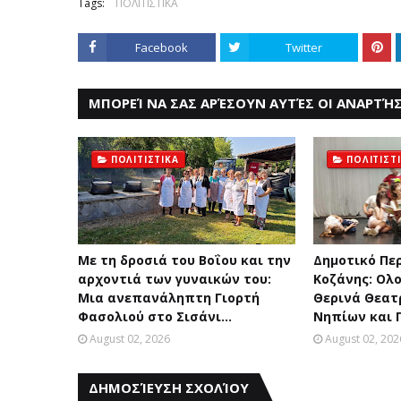
Tags:
ΠΟΛΙΤΙΣΤΙΚΑ
Facebook
Twitter
ΜΠΟΡΕΊ ΝΑ ΣΑΣ ΑΡΈΣΟΥΝ ΑΥΤΈΣ ΟΙ ΑΝΑΡΤΉΣ
ΠΟΛΙΤΙΣΤΙΚΑ
ΠΟΛΙΤΙΣΤ
Με τη δροσιά του Βοΐου και την
Δημοτικό Πε
αρχοντιά των γυναικών του:
Κοζάνης: Ολ
Μια ανεπανάληπτη Γιορτή
Θερινά Θεατ
Φασολιού στο Σισάνι...
Νηπίων και 
August 02, 2026
August 02, 202
ΔΗΜΟΣΊΕΥΣΗ ΣΧΟΛΊΟΥ