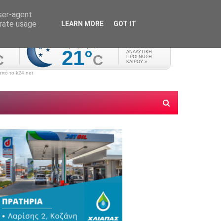
user-agent
erate usage
LEARN MORE
GOT IT
πό το k24.net