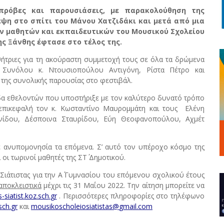
πρόβες και παρουσιάσεις, με παρακολούθηση της
ψη στο σπίτι του Μάνου Χατζιδάκι και μετά από μια
ων μαθητών και εκπαιδευτικών του Μουσικού Σχολείου
ς Ξάνθης έφτασε στο τέλος της.
θήτριες για τη ακούραστη συμμετοχή τους σε όλα τα δρώμενα
Συνόλου κ. Ντουσιοπούλου Αντιγόνη, Ρίστα Πέτρο και
 της συνολικής παρουσίας στο φεστιβάλ.
α εθελοντών που υποστήριξε με τον καλύτερο δυνατό τρόπο
επικεφαλή τον κ. Κωσταντίνο Μαυρομμάτη και τους Ελένη
νίδου, Δέσποινα Σταυρίδου, Εύη Θεοφανοπούλου, Αχμέτ
ε ανυπομονησία τα επόμενα. Σ’ αυτό τον υπέροχο κόσμο της
οι τωρινοί μαθητές της ΣΤ΄ Δημοτικού.
Σιάτιστας για την Α΄ Γυμνασίου του επόμενου σχολικού έτους
αποκλειστικά
μέχρι τις 31 Μαΐου 2022. Την αίτηση μπορείτε να
s
-
siatist
.
koz
.
sch
.
gr
. Περισσότερες πληροφορίες στο τηλέφωνο
sch
.
gr
και
mousikoscholeiosiatistas
@
gmail
.
com