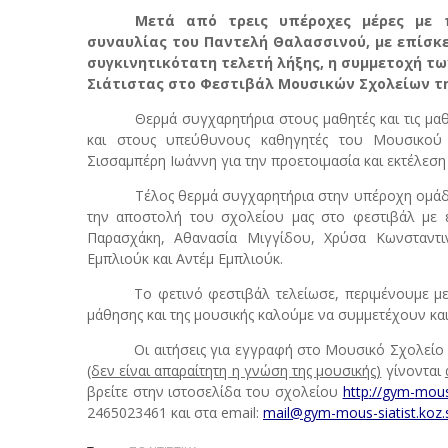
Μετά από τρεις υπέροχες μέρες με 
συναυλίας του Παντελή Θαλασσινού, με επίσκε
συγκινητικότατη τελετή λήξης, η συμμετοχή τ
Σιάτιστας στο Φεστιβάλ Μουσικών Σχολείων τη
Θερμά συγχαρητήρια στους μαθητές και τις μα
και στους υπεύθυνους καθηγητές του Μουσικού 
Σισσαμπέρη Ιωάννη για την προετοιμασία και εκτέλεση
Τέλος θερμά συγχαρητήρια στην υπέροχη ομάδ
την αποστολή του σχολείου μας στο φεστιβάλ με 
Παρασχάκη, Αθανασία Μιγγίδου, Χρύσα Κωνσταντι
Εμπλιούκ και Αντέμ Εμπλιούκ.
Το φετινό φεστιβάλ τελείωσε, περιμένουμε μ
μάθησης και της μουσικής καλούμε να συμμετέχουν και 
Οι αιτήσεις για εγγραφή στο Μουσικό Σχολείο 
(δεν είναι απαραίτητη η γνώση της μουσικής)
γίνονται
βρείτε στην ιστοσελίδα του σχολείου
http
://
gym
-
mou
2465023461 και στα
email
:
mail
@
gym
-
mous
-
siatist
.
koz
.