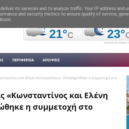
eliver its services and to analyze traffic. Your IP address and 
ormance and security metrics to ensure quality of service, gen
abuse.
πρόγνωση καιρού α
ΟΣ
ΠΕΡΙΦΕΡΕΙΑ
ΑΠΟΨΕΙΣ
νσταντίνος και Ελένη Παπανικολάου» Ολοκληρώθηκε η συμμετοχή στο
ς «Κωνσταντίνος και Ελένη
θηκε η συμμετοχή στο