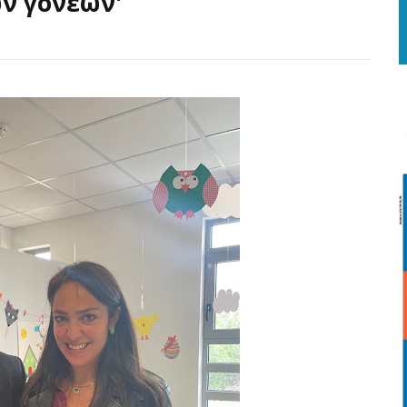
ων γονέων'