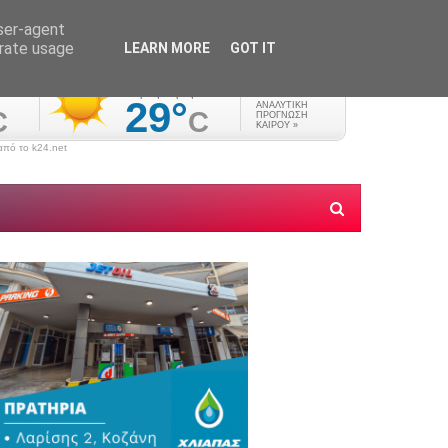
user-agent
erate usage
LEARN MORE
GOT IT
πό το k24.net