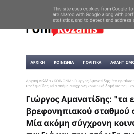
This site uses cookies from Google to d
are shared with Google along with perf
statistics, and to detect and address 
ΑΡΧΙΚΗ
ΚΟΙΝΩΝΙΑ
ΠΟΛΙΤΙΚΑ
ΑΘΛΗΤΙΣΜ
Αρχική σελίδα
ΚΟΙΝΩΝΙΑ
Γιώργος Αμανατίδης: "τα εγκαίν
Πτολεμαΐδας. Μία ακόμη σύγχρονη κοινωνική δομή για τα μικρ
Γιώργος Αμανατίδης: "τα 
βρεφονηπιακού σταθμού σ
Μία ακόμη σύγχρονη κοινω