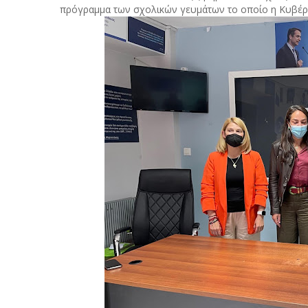
πρόγραμμα των σχολικών γευμάτων το οποίο η Κυβέρν