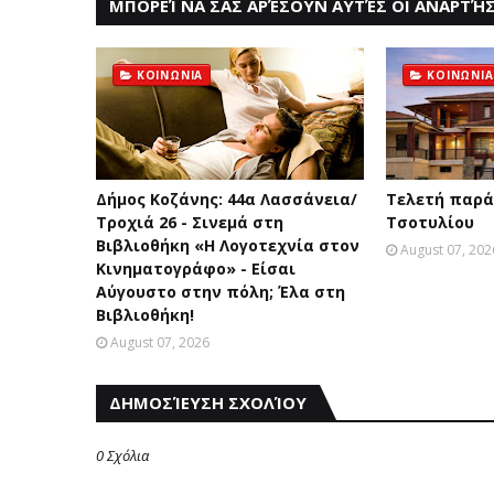
ΜΠΟΡΕΊ ΝΑ ΣΑΣ ΑΡΈΣΟΥΝ ΑΥΤΈΣ ΟΙ ΑΝΑΡΤΉΣ
ΚΟΙΝΩΝΙΑ
ΚΟΙΝΩΝΙΑ
Δήμος Κοζάνης: 44α Λασσάνεια/
Τελετή παρά
Τροχιά 26 - Σινεμά στη
Τσοτυλίου
Βιβλιοθήκη «Η Λογοτεχνία στον
August 07, 202
Κινηματογράφο» - Είσαι
Αύγουστο στην πόλη; Έλα στη
Βιβλιοθήκη!
August 07, 2026
ΔΗΜΟΣΊΕΥΣΗ ΣΧΟΛΊΟΥ
0 Σχόλια