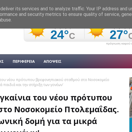
eliver its services and to analyze traffic. Your IP address and 
ormance and security metrics to ensure quality of service, gen
abuse.
πρόγνωση καιρού α
ΟΣ
ΠΕΡΙΦΕΡΕΙΑ
ΑΠΟΨΕΙΣ
ια του νέου πρότυπου βρεφονηπιακού σταθμού στο Νοσοκομείο
ά παιδιά και την στήριξη των γονέων'
εγκαίνια του νέου πρότυπου
το Νοσοκομείο Πτολεμαΐδας.
νική δομή για τα μικρά