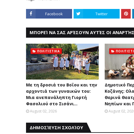
Facebook
Twitter
ΜΠΟΡΕΊ ΝΑ ΣΑΣ ΑΡΈΣΟΥΝ ΑΥΤΈΣ ΟΙ ΑΝΑΡΤΉΣ
ΠΟΛΙΤΙΣΤΙΚΑ
ΠΟΛΙΤΙΣΤ
Με τη δροσιά του Βοΐου και την
Δημοτικό Πε
αρχοντιά των γυναικών του:
Κοζάνης: Ολ
Μια ανεπανάληπτη Γιορτή
Θερινά Θεατ
Φασολιού στο Σισάνι...
Νηπίων και 
August 02, 2026
August 02, 202
ΔΗΜΟΣΊΕΥΣΗ ΣΧΟΛΊΟΥ