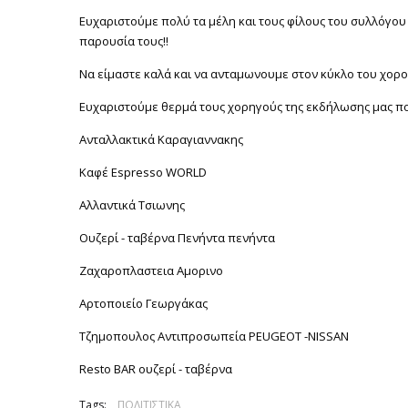
Ευχαριστούμε πολύ τα μέλη και τους φίλους του συλλόγου
παρουσία τους!!
Να είμαστε καλά και να ανταμωνουμε στον κύκλο του χορο
Ευχαριστούμε θερμά τους χορηγούς της εκδήλωσης μας που
Ανταλλακτικά Καραγιαννακης
Καφέ Espresso WORLD
Αλλαντικά Τσιωνης
Ουζερί - ταβέρνα Πενήντα πενήντα
Ζαχαροπλαστεια Αμορινο
Αρτοποιείο Γεωργάκας
Τζημοπουλος Αντιπροσωπεία PEUGEOT -NISSAN
Resto BAR ουζερί - ταβέρνα
Tags:
ΠΟΛΙΤΙΣΤΙΚΑ