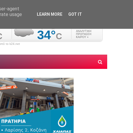
user-agent
erate usage
LEARN MORE
GOT IT
πό το k24.net