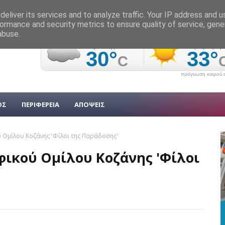
eliver its services and to analyze traffic. Your IP address and 
ormance and security metrics to ensure quality of service, gen
abuse.
πρόγνωση καιρού α
ΟΣ
ΠΕΡΙΦΕΡΕΙΑ
ΑΠΟΨΕΙΣ
 Ομίλου Κοζάνης 'Φίλοι της Παράδοσης'
φικού Ομίλου Κοζάνης 'Φίλοι