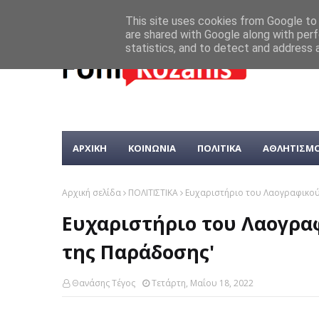
This site uses cookies from Google to d
are shared with Google along with perf
statistics, and to detect and address 
ΑΡΧΙΚΗ
ΚΟΙΝΩΝΙΑ
ΠΟΛΙΤΙΚΑ
ΑΘΛΗΤΙΣΜ
Αρχική σελίδα
ΠΟΛΙΤΙΣΤΙΚΑ
Ευχαριστήριο του Λαογραφικού
Ευχαριστήριο του Λαογρα
της Παράδοσης'
Θανάσης Τέγος
Τετάρτη, Μαΐου 18, 2022