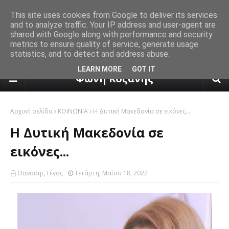
This site uses cookies from Google to deliver its services
and to analyze traffic. Your IP address and user-agent are
shared with Google along with performance and security
metrics to ensure quality of service, generate usage
statistics, and to detect and address abuse.
πρόγνωση καιρού από το k24.n
LEARN MORE
GOT IT
Φωνή Κοζάνης
Αρχική σελίδα
ΚΟΙΝΩΝΙΑ
Η Δυτική Μακεδονία σε εικόνες...
Η Δυτική Μακεδονία σε
εικόνες...
Θανάσης Τέγος
Τετάρτη, Μαΐου 18, 2022