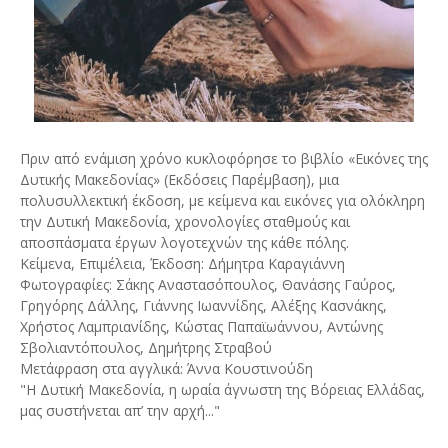
Πριν από ενάμιση χρόνο κυκλοφόρησε το βιβλίο «Εικόνες της
Δυτικής Μακεδονίας» (Εκδόσεις Παρέμβαση), μια
πολυσυλλεκτική έκδοση, με κείμενα και εικόνες για ολόκληρη
την Δυτική Μακεδονία, χρονολογίες σταθμούς και
αποσπάσματα έργων λογοτεχνών της κάθε πόλης.
Κείμενα, Επιμέλεια, Έκδοση: Δήμητρα Καραγιάννη
Φωτογραφίες: Σάκης Αναστασόπουλος, Θανάσης Γαύρος,
Γρηγόρης Δάλλης, Γιάννης Ιωαννίδης, Αλέξης Κασνάκης,
Χρήστος Λαμπριανίδης, Κώστας Παπαϊωάννου, Αντώνης
Σβολιαντόπουλος, Δημήτρης Στραβού
Μετάφραση στα αγγλικά: Άννα Κουστινούδη
"Η Δυτική Μακεδονία, η ωραία άγνωστη της Βόρειας Ελλάδας,
μας συστήνεται απ’ την αρχή..."