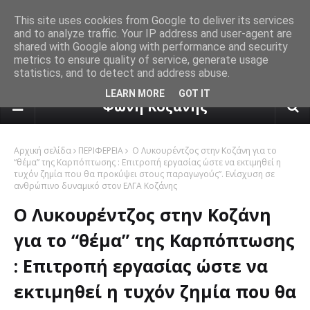
This site uses cookies from Google to deliver its services
and to analyze traffic. Your IP address and user-agent are
shared with Google along with performance and security
metrics to ensure quality of service, generate usage
statistics, and to detect and address abuse.
πρόγνωση καιρού από το k24.n
LEARN MORE
GOT IT
Φωνή Κοζάνης
Αρχική σελίδα
ΠΕΡΙΦΕΡΕΙΑ
Ο Λυκουρέντζος στην Κοζάνη για το
“θέμα” της Καρπόπτωσης : Επιτροπή εργασίας ώστε να εκτιμηθεί η
τυχόν ζημία που θα προκύψει στους παραγωγούς”. Ενίσχυση σε
ανθρώπινο δυναμικό στον ΕΛΓΑ Κοζάνης
Ο Λυκουρέντζος στην Κοζάνη
για το “θέμα” της Καρπόπτωσης
: Επιτροπή εργασίας ώστε να
εκτιμηθεί η τυχόν ζημία που θα