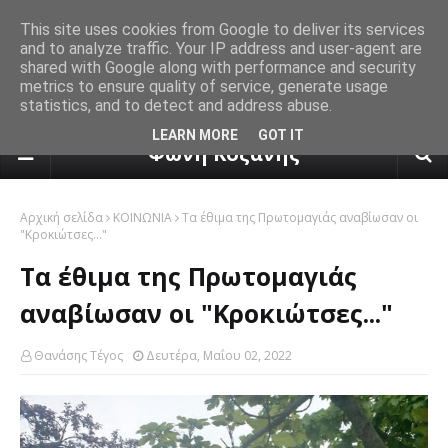
This site uses cookies from Google to deliver its services
and to analyze traffic. Your IP address and user-agent are
shared with Google along with performance and security
metrics to ensure quality of service, generate usage
statistics, and to detect and address abuse.
πρόγνωση καιρού από το k24.n
LEARN MORE
GOT IT
Φωνή Κοζάνης
Αρχική σελίδα
ΚΟΙΝΩΝΙΑ
Τα έθιμα της Πρωτομαγιάς αναβίωσαν οι
"Κροκιώτσες..."
Τα έθιμα της Πρωτομαγιάς
αναβίωσαν οι "Κροκιώτσες..."
Θανάσης Τέγος
Δευτέρα, Μαΐου 02, 2022