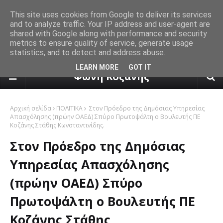
This site uses cookies from Google to deliver its services
and to analyze traffic. Your IP address and user-agent are
shared with Google along with performance and security
metrics to ensure quality of service, generate usage
statistics, and to detect and address abuse.
πρόγνωση καιρού από το k24.n
LEARN MORE
GOT IT
Φωνή Κοζάνης
Αρχική σελίδα
ΠΟΛΙΤΙΚΑ
Στον Πρόεδρο της Δημόσιας Υπηρεσίας
Απασχόλησης (πρώην ΟΑΕΔ) Σπύρο Πρωτοψάλτη ο Βουλευτής ΠΕ
Κοζάνης Στάθης Κωνσταντινίδης.
Στον Πρόεδρο της Δημόσιας
Υπηρεσίας Απασχόλησης
(πρώην ΟΑΕΔ) Σπύρο
Πρωτοψάλτη ο Βουλευτής ΠΕ
Κοζάνης Στάθης