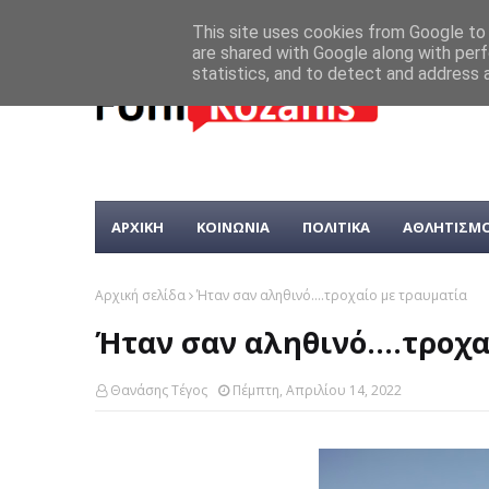
This site uses cookies from Google to d
are shared with Google along with perf
statistics, and to detect and address 
ΑΡΧΙΚΗ
ΚΟΙΝΩΝΙΑ
ΠΟΛΙΤΙΚΑ
ΑΘΛΗΤΙΣΜ
Αρχική σελίδα
Ήταν σαν αληθινό....τροχαίο με τραυματία
Ήταν σαν αληθινό....τροχ
Θανάσης Τέγος
Πέμπτη, Απριλίου 14, 2022