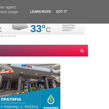
user-agent
erate usage
LEARN MORE
GOT IT
πό το k24.net