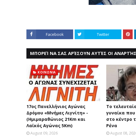
Facebook
Twitter
ΜΠΟΡΕΊ ΝΑ ΣΑΣ ΑΡΈΣΟΥΝ ΑΥΤΈΣ ΟΙ ΑΝΑΡΤΉΣ
ΚΟΙΝΩΝΙΑ
17ος Πανελλήνιος Αγώνας
Το τελευταίο
Δρόμου «Μνήμες Λιγνίτη» -
γυναίκα που
(Ημιμαραθώνιος 21Km και
στο κέντρο τ
Λαϊκός Αγώνας 5Km)
Ρένα
August 09, 2026
August 08, 202