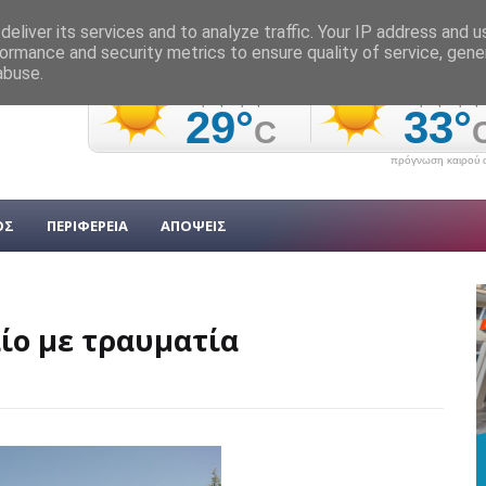
eliver its services and to analyze traffic. Your IP address and 
ormance and security metrics to ensure quality of service, gen
abuse.
πρόγνωση καιρού α
ΟΣ
ΠΕΡΙΦΕΡΕΙΑ
ΑΠΟΨΕΙΣ
αίο με τραυματία