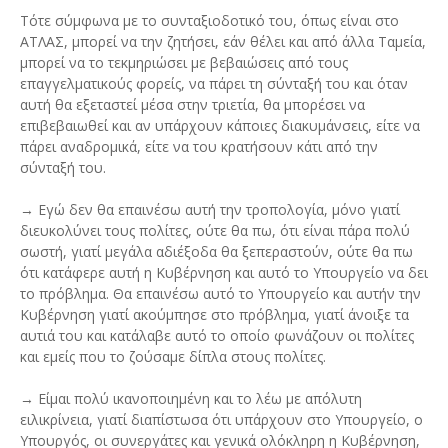
Τότε σύμφωνα με το συνταξιοδοτικό του, όπως είναι στο
ΑΤΛΑΣ, μπορεί να την ζητήσει, εάν θέλει και από άλλα Ταμεία,
μπορεί να το τεκμηριώσει με βεβαιώσεις από τους
επαγγελματικούς φορείς, να πάρει τη σύνταξή του και όταν
αυτή θα εξεταστεί μέσα στην τριετία, θα μπορέσει να
επιβεβαιωθεί και αν υπάρχουν κάποιες διακυμάνσεις, είτε να
πάρει αναδρομικά, είτε να του κρατήσουν κάτι από την
σύνταξή του.
→ Εγώ δεν θα επαινέσω αυτή την τροπολογία, μόνο γιατί
διευκολύνει τους πολίτες, ούτε θα πω, ότι είναι πάρα πολύ
σωστή, γιατί μεγάλα αδιέξοδα θα ξεπεραστούν, ούτε θα πω
ότι κατάφερε αυτή η Κυβέρνηση και αυτό το Υπουργείο να δει
το πρόβλημα. Θα επαινέσω αυτό το Υπουργείο και αυτήν την
Κυβέρνηση γιατί ακούμπησε στο πρόβλημα, γιατί άνοιξε τα
αυτιά του και κατάλαβε αυτό το οποίο φωνάζουν οι πολίτες
και εμείς που το ζούσαμε δίπλα στους πολίτες.
→ Είμαι πολύ ικανοποιημένη και το λέω με απόλυτη
ειλικρίνεια, γιατί διαπίστωσα ότι υπάρχουν στο Υπουργείο, ο
Υπουργός, οι συνεργάτες και γενικά ολόκληρη η Κυβέρνηση,