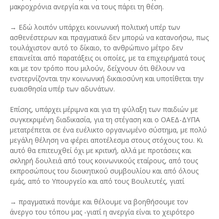
μακροχρόνια ανεργία και να τους πάρει τη θέση.
→ Εδώ λοιπόν υπάρχει κοινωνική πολιτική υπέρ των
ασθενέστερων και πραγματικά δεν μπορώ να κατανοήσω, πως
τουλάχιστον αυτό το δίκαιο, το ανθρώπινο μέτρο δεν
επαινείται από παρατάξεις οι οποίες, με τα επιχειρήματά τους
και με τον τρόπο που μιλούν, δείχνουν ότι θέλουν να
ενστερνίζονται την κοινωνική δικαιοσύνη και υποτίθεται την
ευαισθησία υπέρ των αδυνάτων.
Επίσης, υπάρχει μέριμνα και για τη φύλαξη των παιδιών με
συγκεκριμένη διαδικασία, για τη στέγαση και ο ΟΑΕΔ-ΔΥΠΑ
μετατρέπεται σε ένα ευέλικτο οργανωμένο σύστημα, με πολύ
μεγάλη θέληση να φέρει αποτέλεσμα στους στόχους του. Κι
αυτό θα επιτευχθεί όχι με κριτική, αλλά με προτάσεις και
σκληρή δουλειά από τους κοινωνικούς εταίρους, από τους
εκπροσώπους του διοικητικού συμβουλίου και από όλους
εμάς, από το Υπουργείο και από τους Βουλευτές, γιατί
→ πραγματικά πονάμε και θέλουμε να βοηθήσουμε τον
άνεργο του τόπου μας -γιατί η ανεργία είναι το χειρότερο