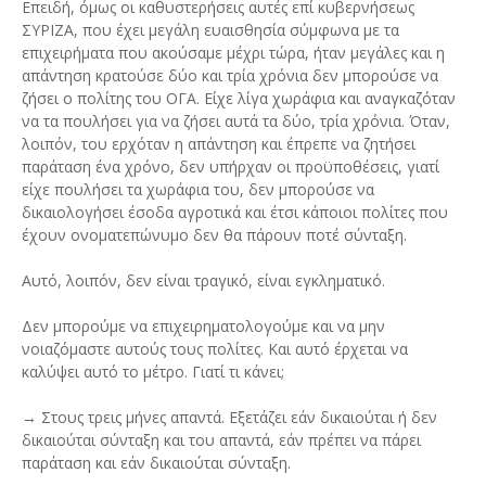
Επειδή, όμως οι καθυστερήσεις αυτές επί κυβερνήσεως
ΣΥΡΙΖΑ, που έχει μεγάλη ευαισθησία σύμφωνα με τα
επιχειρήματα που ακούσαμε μέχρι τώρα, ήταν μεγάλες και η
απάντηση κρατούσε δύο και τρία χρόνια δεν μπορούσε να
ζήσει ο πολίτης του ΟΓΑ. Είχε λίγα χωράφια και αναγκαζόταν
να τα πουλήσει για να ζήσει αυτά τα δύο, τρία χρόνια. Όταν,
λοιπόν, του ερχόταν η απάντηση και έπρεπε να ζητήσει
παράταση ένα χρόνο, δεν υπήρχαν οι προϋποθέσεις, γιατί
είχε πουλήσει τα χωράφια του, δεν μπορούσε να
δικαιολογήσει έσοδα αγροτικά και έτσι κάποιοι πολίτες που
έχουν ονοματεπώνυμο δεν θα πάρουν ποτέ σύνταξη.
Αυτό, λοιπόν, δεν είναι τραγικό, είναι εγκληματικό.
Δεν μπορούμε να επιχειρηματολογούμε και να μην
νοιαζόμαστε αυτούς τους πολίτες. Και αυτό έρχεται να
καλύψει αυτό το μέτρο. Γιατί τι κάνει;
→ Στους τρεις μήνες απαντά. Εξετάζει εάν δικαιούται ή δεν
δικαιούται σύνταξη και του απαντά, εάν πρέπει να πάρει
παράταση και εάν δικαιούται σύνταξη.