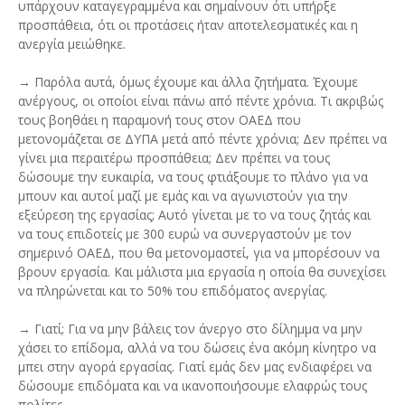
υπάρχουν καταγεγραμμένα και σημαίνουν ότι υπήρξε
προσπάθεια, ότι οι προτάσεις ήταν αποτελεσματικές και η
ανεργία μειώθηκε.
→ Παρόλα αυτά, όμως έχουμε και άλλα ζητήματα. Έχουμε
ανέργους, οι οποίοι είναι πάνω από πέντε χρόνια. Τι ακριβώς
τους βοηθάει η παραμονή τους στον ΟΑΕΔ που
μετονομάζεται σε ΔΥΠΑ μετά από πέντε χρόνια; Δεν πρέπει να
γίνει μια περαιτέρω προσπάθεια; Δεν πρέπει να τους
δώσουμε την ευκαιρία, να τους φτιάξουμε το πλάνο για να
μπουν και αυτοί μαζί με εμάς και να αγωνιστούν για την
εξεύρεση της εργασίας; Αυτό γίνεται με το να τους ζητάς και
να τους επιδοτείς με 300 ευρώ να συνεργαστούν με τον
σημερινό ΟΑΕΔ, που θα μετονομαστεί, για να μπορέσουν να
βρουν εργασία. Και μάλιστα μια εργασία η οποία θα συνεχίσει
να πληρώνεται και το 50% του επιδόματος ανεργίας.
→ Γιατί; Για να μην βάλεις τον άνεργο στο δίλημμα να μην
χάσει το επίδομα, αλλά να του δώσεις ένα ακόμη κίνητρο να
μπει στην αγορά εργασίας. Γιατί εμάς δεν μας ενδιαφέρει να
δώσουμε επιδόματα και να ικανοποιήσουμε ελαφρώς τους
πολίτες.