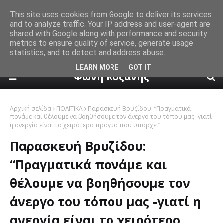
This site uses cookies from Google to deliver its services
and to analyze traffic. Your IP address and user-agent are
shared with Google along with performance and security
metrics to ensure quality of service, generate usage
statistics, and to detect and address abuse.
πρόγνωση καιρού από το k24.n
LEARN MORE
GOT IT
Φωνή Κοζάνης
Αρχική σελίδα
ΠΟΛΙΤΙΚΑ
Παρασκευή Βρυζίδου: “Πραγματικά
πονάμε και θέλουμε να βοηθήσουμε τον άνεργο του τόπου μας -γιατί
η ανεργία είναι το χειρότερο πράγμα που υπάρχει”
Παρασκευή Βρυζίδου:
“Πραγματικά πονάμε και
θέλουμε να βοηθήσουμε τον
άνεργο του τόπου μας -γιατί η
ανεργία είναι το χειρότερο