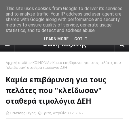
This site uses cookies from Google to deliver its services
and to analyze traffic. Your IP address and user-agent are
shared with Google along with performance and security
metrics to ensure quality of service, generate usage
statistics, and to detect and address abuse.
πρόγνωση καιρού από το k24.n
LEARN MORE
GOT IT
Φωνή Κοζάνης
Αρχική σελίδα
ΚΟΙΝΩΝΙΑ
Καμία επιβάρυνση για τους πελάτες που
"κλείδωσαν" σταθερά τιμολόγια ΔΕΗ
Καμία επιβάρυνση για τους
πελάτες που "κλείδωσαν"
σταθερά τιμολόγια ΔΕΗ
Θανάσης Τέγος
Τρίτη, Απριλίου 12, 2022