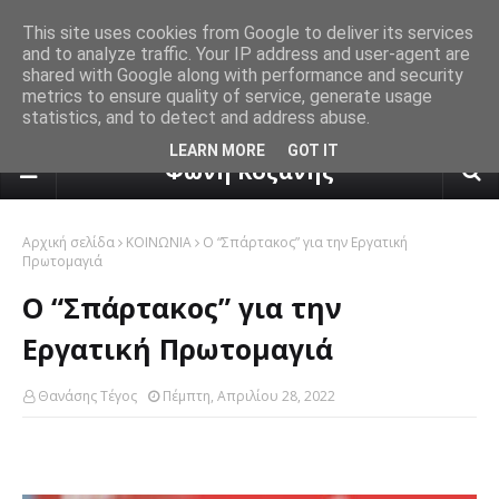
This site uses cookies from Google to deliver its services
and to analyze traffic. Your IP address and user-agent are
shared with Google along with performance and security
metrics to ensure quality of service, generate usage
statistics, and to detect and address abuse.
πρόγνωση καιρού από το k24.n
LEARN MORE
GOT IT
Φωνή Κοζάνης
Αρχική σελίδα
ΚΟΙΝΩΝΙΑ
Ο “Σπάρτακος” για την Εργατική
Πρωτομαγιά
Ο “Σπάρτακος” για την
Εργατική Πρωτομαγιά
Θανάσης Τέγος
Πέμπτη, Απριλίου 28, 2022