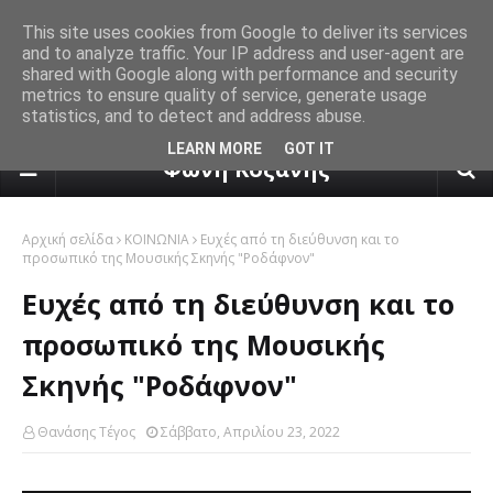
This site uses cookies from Google to deliver its services
and to analyze traffic. Your IP address and user-agent are
shared with Google along with performance and security
metrics to ensure quality of service, generate usage
statistics, and to detect and address abuse.
πρόγνωση καιρού από το k24.n
LEARN MORE
GOT IT
Φωνή Κοζάνης
Αρχική σελίδα
ΚΟΙΝΩΝΙΑ
Ευχές από τη διεύθυνση και το
προσωπικό της Μουσικής Σκηνής "Ροδάφνον"
Ευχές από τη διεύθυνση και το
προσωπικό της Μουσικής
Σκηνής "Ροδάφνον"
Θανάσης Τέγος
Σάββατο, Απριλίου 23, 2022