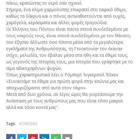
πάνω, κρατώντας το νερό σαν σχοινί.
Σήμερα, ένα κλίμα χαρμολύπης επικρατεί στο ταφικό έθιμο,
καθώς τα δάκρυα και ο πόνος αντικαθιστούνται από ευχές,
χαμόγελα, κεράσματα και άλλες φορές τραγούδια.
Οι Έλληνες του Πόντου είναι παντα στενά συνδεδεμένοι με
τους νεκρούς τους, είναι στενά συνδεδεμένοι με τον θάνατο,
τον έζησαν άλλωστε όσο τίποτα μέσα από τα μεγαλύτερα
εγκλήματα της Ανθρωπότητας, τη Γενοκτονία• τον έκαναν
στίχο, μελωδία, τον έβαλαν μέσα στα ήθη και τα έθιμα τους,
ως γεγονός της Ιστορίας τους, μια Ιστορία που γράφτηκε με το
αίμα αδικοχαμένων ψυχών.
Όπως χαρακτηριστικά λέει ο Ρόμπερτ Ίνγκερσολ Έϊτκεν
«Συναντάμε τα έθιμα για πρώτη φορά στην κούνια μας και
αποχωριζόμαστε από αυτά στον τάφο».
Μετά από δυο χρόνια, σε λίγες ώρες θα γιορτάσουμε την
Ανάσταση με τους ανθρώπους μας που είναι τόσο μακριά
αλλά και τόσο κοντά μας".
Tags:
ΚΟΙΝΩΝΙΑ