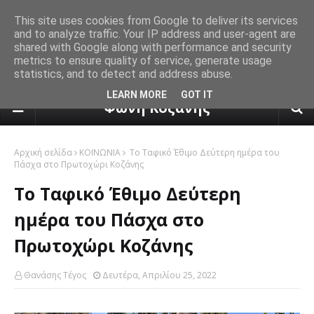
This site uses cookies from Google to deliver its services
and to analyze traffic. Your IP address and user-agent are
shared with Google along with performance and security
metrics to ensure quality of service, generate usage
statistics, and to detect and address abuse.
πρόγνωση καιρού από το k24.n
LEARN MORE
GOT IT
Φωνή Κοζάνης
Αρχική σελίδα
ΚΟΙΝΩΝΙΑ
Το Ταφικό Έθιμο Δεύτερη ημέρα του
Πάσχα στο Πρωτοχώρι Κοζάνης
Το Ταφικό Έθιμο Δεύτερη
ημέρα του Πάσχα στο
Πρωτοχώρι Κοζάνης
Θανάσης Τέγος
Δευτέρα, Απριλίου 25, 2022