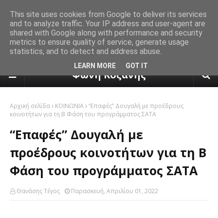
This site uses cookies from Google to deliver its services
and to analyze traffic. Your IP address and user-agent are
shared with Google along with performance and security
metrics to ensure quality of service, generate usage
statistics, and to detect and address abuse.
πρόγνωση καιρού από το k24.n
LEARN MORE
GOT IT
Φωνή Κοζάνης
Αρχική σελίδα
ΚΟΙΝΩΝΙΑ
“Επαφές” Δουγαλή με προέδρους
κοινοτήτων για τη Β Φάση του προγράμματος ΣΑΤΑ
“Επαφές” Δουγαλή με
προέδρους κοινοτήτων για τη Β
Φάση του προγράμματος ΣΑΤΑ
Θανάσης Τέγος
Παρασκευή, Απριλίου 01, 2022