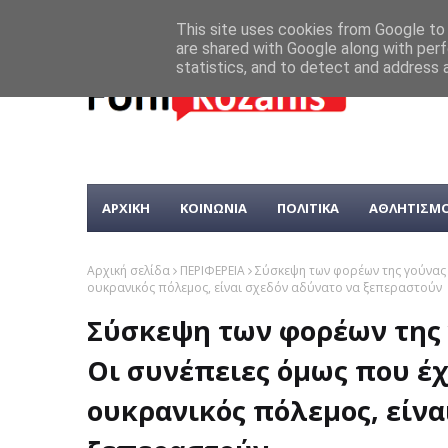
This site uses cookies from Google to d
are shared with Google along with perf
statistics, and to detect and address 
ΑΡΧΙΚΗ
ΚΟΙΝΩΝΙΑ
ΠΟΛΙΤΙΚΑ
ΑΘΛΗΤΙΣΜ
Αρχική σελίδα
ΠΕΡΙΦΕΡΕΙΑ
Σύσκεψη των φορέων της γούνας μ
ουκρανικός πόλεμος, είναι σχεδόν αδύνατο να ξεπεραστούν
Σύσκεψη των φορέων της γ
Οι συνέπειες όμως που έχ
ουκρανικός πόλεμος, είνα