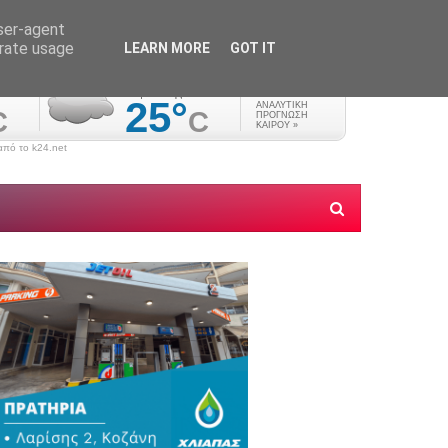
user-agent
erate usage
LEARN MORE
GOT IT
πό το k24.net