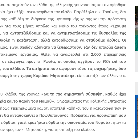
 που απασχολούν τον κλάδο της ελληνικής γουνοποιίας και αναφέρθηκε
οία έχει πλήξει ανεπανόρθωτα τον κλάδο. Παράλληλα ο κ. Τσούκας, δεν
σης καθ’ όλη τη διάρκεια της υγειονομικής κρίσης και την πρόσφατη
» για τους μήνες Απρίλιο και Μάιο του τρέχοντος έτους
«Έχουμε
, να ανταπεξέλθουμε και να αντιμετωπίσουμε τις δυσκολίες της
δύσκολη η κατάσταση, αλλά κατορθώσαμε να σταθούμε όρθιοι. Οι
μος, είναι σχεδόν αδύνατο να ξεπεραστούν, εάν δεν υπάρξει άμεση
κείμενο εργασίας. Αξίζει να αναφερθεί ότι 2.000 επιχειρήσεις
ί οι εξαγωγές προς τη Ρωσία, οι οποίες αγγίζουν το 95% επί του
ς του κλάδου. Τα αιτήματα που αφορούν τόσο τις επιχειρήσεις, όσο
υπουργό της χώρας Κυριάκο Μητσοτάκη»,
είπε μεταξύ των άλλων ο κ.
ου κλάδου της γούνας
«ως τη πιο σημαντική σύσκεψη, καθώς έχει
ορία και το παρόν του Νομού».
Ο γραμματέας της Πολιτικής Επιτροπής
πλήρως τεκμηριωμένα και ότι αποτελεί καθήκον του η καταγραφή των εν
τι θα ανταποκριθεί ο Πρωθυπουργός. Πρόκειται για προσωπική μου
τε όρθιοι, γιατί κρατήσατε όρθια την οικονομία του Νομού»,
ήταν τα
ν προς τον κ. Μητσοτάκη, για τη στήριξη του κλάδου.