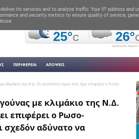
eliver its services and to analyze traffic. Your IP address and 
ormance and security metrics to ensure quality of service, gen
abuse.
πρόγνωση καιρού α
ΟΣ
ΠΕΡΙΦΕΡΕΙΑ
ΑΠΟΨΕΙΣ
ε κλιμάκιο της Ν.Δ. Οι συνέπειες όμως που έχει επιφέρει ο Ρωσο-
ούνας με κλιμάκιο της Ν.Δ.
ει επιφέρει ο Ρωσο-
ι σχεδόν αδύνατο να