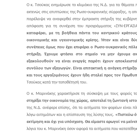
Ο κ. Τσούκας ενημέρωσε το κλιμάκιο της Ν.Δ. για τα θέματα
εκτενώς στις επιπτώσεις της Ρωσο-ουκρανικής σύρραξης, η οπ
παρέλειψε να αναφερθεί στην έμπρακτη στήριξη της κυβέρνη
απόφαση για τη συνέχιση του προγράμματος «ΣΥΝ-ΕΡΓΑΣΙΑ
καταφέρει, με τη βοήθεια πάντα του κεντρικού κράτους
οικονομικής και υγειονομικής κρίσης. Ήταν και είναι 
συνέπειες όμως που έχει επιφέρει ο Ρωσο-ουκρανικός πόλε
στήριξη. Έχουμε φτάσει στο σημείο να μην έχουμε αντι
εξακολουθούν να είναι ενεργές παρότι έχουν αποκλειστε
συνόλου των εξαγωγών. Είναι επιτακτική η ανάγκη στήριξη
και τους εργαζομένους έχουν ήδη σταλεί προς τον Πρωθ
Τσούκας κατά την τοποθέτησή του.
Ο κ. Μαρινάκης χαρακτήρισε τη σύσκεψη με τους φορείς τ
στηρίξει την οικονομία της χώρας, αποτελεί τη ζωντανή ιστ
της Ν.Δ. ανέφερε επίσης, ότι τα αιτήματα τον φορέων είναι 
λόγω αιτημάτων και η επίσπευση της λύσης τους.
«Πιστεύω ό
εκτίμηση και όχι για υπόσχεση. Θα είμαστε αρωγοί να μείνε
λόγια του κ. Μαρινάκη όσον αφορά τα αιτήματα που κατατέθηκα