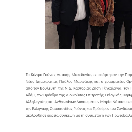
Το Κέντρο Γούνας Δυτικής Μακεδονίας επισκέφτηκαν την Παρ
Νέας Δημοκρατίας Παύλος Μαρινάκης και ο γραμματέας Οργ
από τον Βουλευτή της Ν.Δ. Καστοριάς Ζήση Τζηκαλάγια, τον Γ
Αδάμ, τον Πρόεδρο της Διοικούσας Επιτροπής Εκλογικής Περιφ
Αλληλεγγύης και Ανθρωπίνων Δικαιωμάτων Μαρία Νάτσιου και μ
της Ελληνικής Ομοσπονδίας Γούνας και Πρόεδρος του Συνδέσ
ακολούθησε ευρεία σύσκεψη με τη συμμετοχή των Πρωτοβάθμι