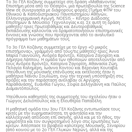
Το 3ο ΓΕΛ Κοζάνης συμμετείχε στη δράση «Μαθαίνοντας
Επιστήμη μέσα από το Θέατρο», μια πρωτοβουλία της Science
View σε συνεργασία με διάφορους φορείς (Τμήμα ΦΠΨ του
Εθνικού & Καποδιστριακού Πανεπιστημίου Αθηνών,
Ελληνογερμανική Αγωγή, NOESIS – Κέντρο Διάδοσης
Επιστημών & Μουσείο Τεχνολογίας κ.α). Σε αυτή τη δράση
μαθητές/-τριες Πρωτοβάθμιας και Δευτεροβάθμιας
Εκπαίδευσης καλούνται να δραματοποιήσουν επιστημονικές
έννοιες και γνώσεις που προέρχονται από το αναλυτικό
πρόγραμμα των μαθημάτων τους.
Το 3ο ΓΕΛ Κοζάνης συμμετείχε με το έργο «Ο μικρός
επιστήμονας», γραμμένο από τους/τις μαθητές/-τριες: Άννα
Μαρία Γιαννούλη, Ανδρέα Βρόντζο, Κατερίνα Ζαγορίτη και
Δήμητρα Λάππου. Η ομάδα των ηθοποιών αποτελούνταν από
τους Ανδρέα Βρόντζο, Κατερίνα Ζαγορίτη, Αθανασία Ζώη,
Πελαγία Καλημέρη, Ιωάννα Κοντού και Βερενίκη Κουταβά.
Υπεύθυνη της μουσικής επένδυσης και εκτέλεσης ήταν η
μαθήτρια Νάνσυ Σουλιώτη, ενώ την τεχνική υποστήριξη στις
πρόβες και την παράσταση ανέλαβαν οι Αργύρης
Καραθανάσης, Ευανθία Γώγου, Σοφία Δεληγιάννη και Παύλος
Διαμαντόπουλος.
Υπεύθυνοι καθηγητές της συμμετοχής του σχολείου ήταν ο
Γιώργος Δελιόπουλος και η Ελευθερία Παπαδέλη.
Η μαθητική ομάδα του 3ου ΓΕΛ Κοζάνης εντυπωσίασε τους
κριτές με την ευρηματικότητα, τη φαντασία και την
καλλιτεχνική απόδοση επί σκηνής, αλλά και με το ήθος, την
ωριμότητα και τον συγκροτημένο λόγο στις ερωτήσεις των
κριτών. Απέσπασε το βραβείο καλύτερης Μουσικής, Σεναρίου
(από κοινού με το 2ο ΓΕΛ Γλυκών Νερών), αλλά και της