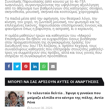
Συνολικής Παρουσίασης (από κοινού με το 4ο ΓΕΛ
Ιωαννίνων), συγκεντρώνοντας την υψηλότερη αξιολόγηση
από το άθροισμα των βαθμολογιών στις κατηγορίες: σενάριο,
σκηνοθεσία, μουσική, σκηνικά και κοστούμια, χορογραφία.
Τα παιδιά μέσα από την αφήγηση, τον θεατρικό λόγο, την
κίνηση, τον χορό, τη ζωντανή μουσική, τον φωτισμό και τις
επιλεγμένες εικόνες, παρουσίασαν επιστημονικές έννοιες και
φαινόμενα όπως η βαρύτητα, η αστραπή, κι ο κεραυνός.
Η ομάδα μαθητών/-τριών και καθηγητών του «Μικρού
Επιστήμονα» θα ήθελε να ευχαριστήσει όσους βοήθησαν
στην πραγματοποίηση της συγκεκριμένης δράσης: τον
διευθυντή του 3ου ΓΕΛ Κοζάνης, κ. Χρήστο Κεχαγιά, τους
συναδέλφους καθηγητές που επέτρεψαν στους/στις μαθητές/-
τριες να συμμετέχουν στις πρόβες, αλλά και τους γονείς που
στήριξαν τη συγκεκριμένη προσπάθεια.
ΜΠΟΡΕΊ ΝΑ ΣΑΣ ΑΡΈΣΟΥΝ ΑΥΤΈΣ ΟΙ ΑΝΑΡΤΉΣΕΙΣ
Το τελευταίο δελτίο...Έφυγε η γυναίκα που
μοίραζε ελπίδα στο κέντρο της πόλης. Αντίο
Ρένα
August 08, 2026