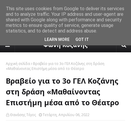
This site uses cookies from Google to deliver its services
and to analyze traffic. Your IP address and user-agent are
shared with Google along with performance and security
metrics to ensure quality of service, generate usage
statistics, and to detect and address abuse.
πρόγνωση καιρού από το k24.n
LEARN MORE
GOT IT
Φωνή Κοζάνης
Αρχική σελίδα
Βραβείο για το 3ο ΓΕΛ Κοζάνης στη δράση
«Μαθαίνοντας Επιστήμη μέσα από το Θέατρο
Βραβείο για το 3ο ΓΕΛ Κοζάνης
στη δράση «Μαθαίνοντας
Επιστήμη μέσα από το Θέατρο
Θανάσης Τέγος
Τετάρτη, Απριλίου 06, 2022