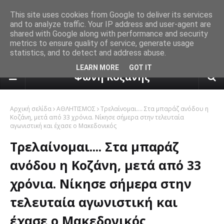
This site uses cookies from Google to deliver its services
and to analyze traffic. Your IP address and user-agent are
shared with Google along with performance and security
metrics to ensure quality of service, generate usage
statistics, and to detect and address abuse.
πρόγνωση καιρού από το k24.n
LEARN MORE
GOT IT
Φωνή Κοζάνης
Αρχική σελίδα
ΑΘΛΗΤΙΣΜΟΣ
Τρελαίνομαι.... Στα μπαράζ ανόδου η
Κοζάνη, μετά από 33 χρόνια. Νίκησε σήμερα στην τελευταία
αγωνιστική και έχασε ο Μακεδονικός
Τρελαίνομαι.... Στα μπαράζ
ανόδου η Κοζάνη, μετά από 33
χρόνια. Νίκησε σήμερα στην
τελευταία αγωνιστική και
έχασε ο Μακεδονικός