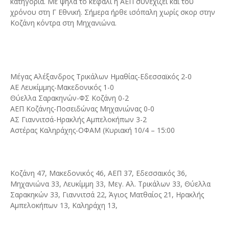
κατηγορία. Με ψηλά το κεφάλι η ΑΕΠ συνεχίζει και του
χρόνου στη Γ Εθνική. Σήμερα ήρθε ισόπαλη χωρίς σκορ στην
Κοζάνη κόντρα στη Μηχανιώνα.
Μέγας Αλέξανδρος Τρικάλων Ημαθίας-Εδεσσαϊκός 2-0
ΑΕ Λευκίμμης-Μακεδονικός 1-0
Θύελλα Σαρακηνών-ΦΣ Κοζάνη 0-2
ΑΕΠ Κοζάνης-Ποσειδώνας Μηχανιώνας 0-0
ΑΣ Γιαννιτσά-Ηρακλής Αμπελοκήπων 3-2
Αστέρας Καληράχης-ΟΦΑΜ (Κυριακή 10/4 – 15:00
Κοζάνη 47, Μακεδονικός 46, ΑΕΠ 37, Εδεσσαικός 36,
Μηχανιώνα 33, Λευκίμμη 33, Μεγ. Αλ. Τρικάλων 33, Θύελλα
Σαρακηκών 33, Γιαννιτσά 22, Άγιος Ματθαίος 21, Ηρακλής
Αμπελοκήπων 13, Καληράχη 13,