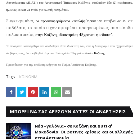
Αστυνόμευσης (ΔΙ.ΑΣ.) του Αστυνομικού Τμήματος Κοζάνης, συνέλαβαν δύο (2) ημεδαπούς,
ηλικίας 18 και 24 ετών, για κλοπή ποδηλάτου.
Συγκεκριμένα,
να επιβαίνουν σε
οι προαναφερόμενοι κατελήφθησαν
ποδήλατο, το οποίο είχαν αφαιρέσει προηγουμένως από είσοδο
πολυκατοικίας
.
στην Κοζάνη, ιδιοκτησίας 48χρονου ημεδαπού
Το ποδήλατο κατασχέθηκε και αποδόθηκε στον ιδιοκτήτη του, ενώ η δικογραφία που σχηματίσθηκε
σε βάρος τους, θα υποβληθεί στην κα. Εισαγγελέα Πλημμελειοδικών
Κοζάνης
.
Προανάκριση για την υπόθεση ενήργησε το Τμήμα Ασφάλειας Κοζάνης.
Tags:
ΚΟΙΝΩΝΙΑ
ΜΠΟΡΕΊ ΝΑ ΣΑΣ ΑΡΈΣΟΥΝ ΑΥΤΈΣ ΟΙ ΑΝΑΡΤΉΣΕΙΣ
Νέα «γαλόνια» σε Κοζάνη και Δυτική
Μακεδονία: Οι φετινές κρίσεις και οι αλλαγές
στην Αστυνομία