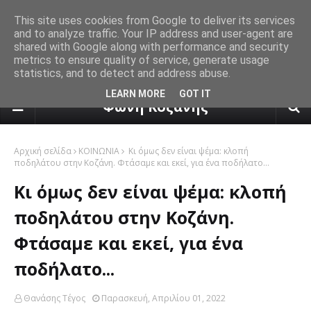
This site uses cookies from Google to deliver its services
and to analyze traffic. Your IP address and user-agent are
shared with Google along with performance and security
metrics to ensure quality of service, generate usage
statistics, and to detect and address abuse.
πρόγνωση καιρού από το k24.n
LEARN MORE
GOT IT
Φωνή Κοζάνης
Αρχική σελίδα
ΚΟΙΝΩΝΙΑ
Κι όμως δεν είναι ψέμα: κλοπή
ποδηλάτου στην Κοζάνη. Φτάσαμε και εκεί, για ένα ποδήλατο...
Κι όμως δεν είναι ψέμα: κλοπή
ποδηλάτου στην Κοζάνη.
Φτάσαμε και εκεί, για ένα
ποδήλατο...
Θανάσης Τέγος
Παρασκευή, Απριλίου 01, 2022