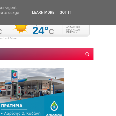
user-agent
erate usage
LEARN MORE
GOT IT
πό το k24.net