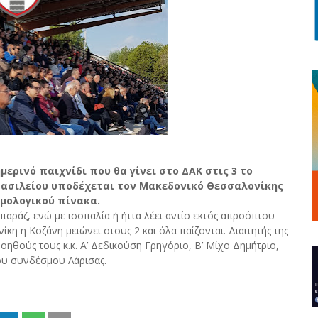
μερινό παιχνίδι που θα γίνει στο ΔΑΚ στις 3 το
βασιλείου υποδέχεται τον Μακεδονικό Θεσσαλονίκης
θμολογικού πίνακα.
παράζ, ενώ με ισοπαλία ή ήττα λέει αντίο εκτός απροόπτου
κη η Κοζάνη μειώνει στους 2 και όλα παίζονται. Διαιτητής της
ηθούς τους κ.κ. Α’ Δεδικούση Γρηγόριο, Β’ Μίχο Δημήτριο,
του συνδέσμου Λάρισας.