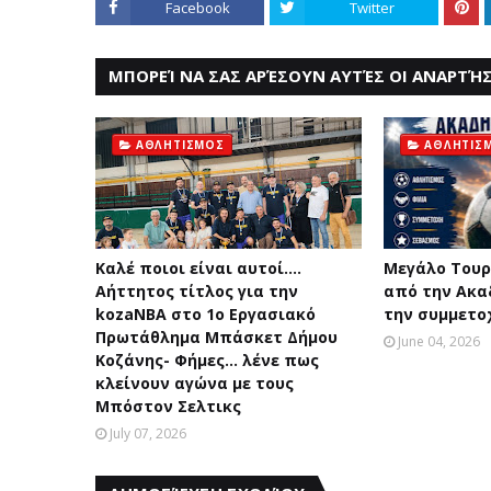
Facebook
Twitter
ΜΠΟΡΕΊ ΝΑ ΣΑΣ ΑΡΈΣΟΥΝ ΑΥΤΈΣ ΟΙ ΑΝΑΡΤΉΣ
ΑΘΛΗΤΙΣΜΟΣ
ΑΘΛΗΤΙΣ
Καλέ ποιοι είναι αυτοί....
Μεγάλο Του
Αήττητος τίτλος για την
από την Ακα
kozaNBA στο 1ο Εργασιακό
την συμμετο
Πρωτάθλημα Μπάσκετ Δήμου
June 04, 2026
Κοζάνης- Φήμες... λένε πως
κλείνουν αγώνα με τους
Μπόστον Σελτικς
July 07, 2026