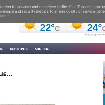
eliver its services and to analyze traffic. Your IP address and 
ormance and security metrics to ensure quality of service, gen
abuse.
πρόγνωση καιρού α
ΟΣ
ΠΕΡΙΦΕΡΕΙΑ
ΑΠΟΨΕΙΣ
ε...