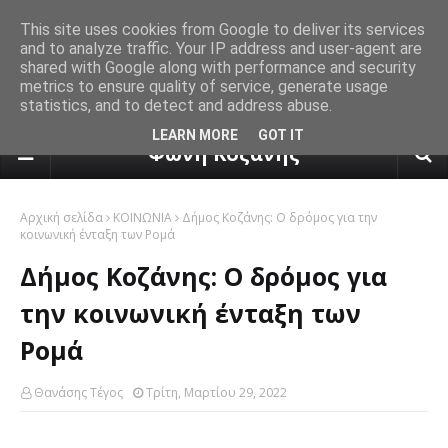
This site uses cookies from Google to deliver its services
and to analyze traffic. Your IP address and user-agent are
shared with Google along with performance and security
metrics to ensure quality of service, generate usage
statistics, and to detect and address abuse.
πρόγνωση καιρού από το k24.n
LEARN MORE
GOT IT
Φωνή Κοζάνης
Αρχική σελίδα
ΚΟΙΝΩΝΙΑ
Δήμος Κοζάνης: Ο δρόμος για την
κοινωνική ένταξη των Ρομά
Δήμος Κοζάνης: Ο δρόμος για
την κοινωνική ένταξη των
Ρομά
Θανάσης Τέγος
Τρίτη, Μαρτίου 29, 2022