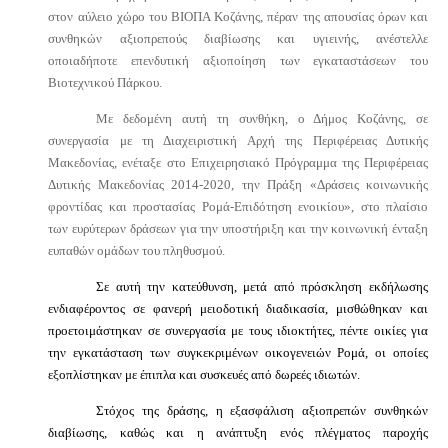
στον αύλειο χώρο του ΒΙΟΠΑ Κοζάνης, πέραν της απουσίας όρων και
συνθηκών αξιοπρεπούς διαβίωσης και υγιεινής, ανέστελλε
οποιαδήποτε επενδυτική αξιοποίηση των εγκαταστάσεων του
Βιοτεχνικού Πάρκου.
Με δεδομένη αυτή τη συνθήκη, ο Δήμος Κοζάνης, σε
συνεργασία με τη Διαχειριστική Αρχή της Περιφέρειας Δυτικής
Μακεδονίας, ενέταξε στο Επιχειρησιακό Πρόγραμμα της Περιφέρειας
Δυτικής Μακεδονίας 2014-2020, την Πράξη «Δράσεις κοινωνικής
φροντίδας και προστασίας Ρομά-Επιδότηση ενοικίου», στο πλαίσιο
των ευρύτερων δράσεων για την υποστήριξη και την κοινωνική ένταξη
ευπαθών ομάδων του πληθυσμού.
Σε αυτή την κατεύθυνση, μετά από πρόσκληση εκδήλωσης
ενδιαφέροντος σε φανερή μειοδοτική διαδικασία, μισθώθηκαν και
προετοιμάστηκαν σε συνεργασία με τους ιδιοκτήτες, πέντε οικίες για
την εγκατάσταση των συγκεκριμένων οικογενειών Ρομά, οι οποίες
εξοπλίστηκαν με έπιπλα και συσκευές από δωρεές ιδιωτών.
Στόχος της δράσης, η εξασφάλιση αξιοπρεπών συνθηκών
διαβίωσης, καθώς και η ανάπτυξη ενός πλέγματος παροχής