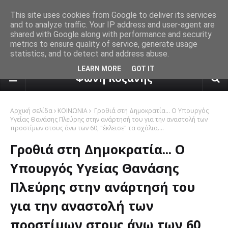
This site uses cookies from Google to deliver its services
and to analyze traffic. Your IP address and user-agent are
shared with Google along with performance and security
metrics to ensure quality of service, generate usage
statistics, and to detect and address abuse.
πρόγνωση καιρού από το k24.n
LEARN MORE
GOT IT
Φωνή Κοζάνης
Αρχική σελίδα
ΚΟΙΝΩΝΙΑ
Γροθιά στη Δημοκρατία... Ο Υπουργός
Υγείας Θανάσης Πλεύρης στην ανάρτησή του για την αναστολή των
προστίμων στους άνω των 60, "έκλεισε" τα σχόλια....
Γροθιά στη Δημοκρατία... Ο
Υπουργός Υγείας Θανάσης
Πλεύρης στην ανάρτησή του
για την αναστολή των
προστίμων στους άνω των 60,