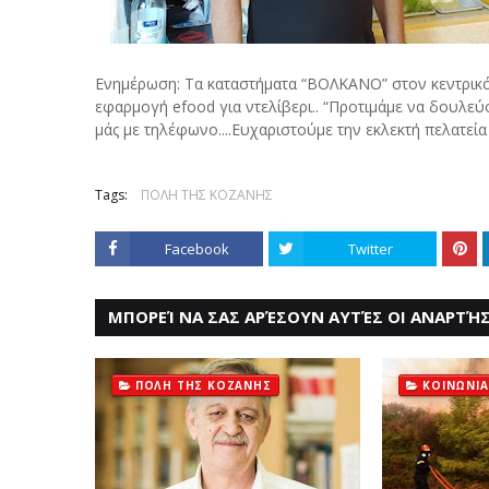
Ενημέρωση: Τα καταστήματ
α “ΒΟΛΚΑΝΟ” στον κεντρικό
εφαρμογή efood για ντελίβερι.. “Προτιμάμε να δουλε
μάς με τηλέφωνο....Ευχαριστούμε την εκλεκτή πελατεί
Tags:
ΠΟΛΗ ΤΗΣ ΚΟΖΑΝΗΣ
Facebook
Twitter
ΜΠΟΡΕΊ ΝΑ ΣΑΣ ΑΡΈΣΟΥΝ ΑΥΤΈΣ ΟΙ ΑΝΑΡΤΉΣ
ΠΟΛΗ ΤΗΣ ΚΟΖΑΝΗΣ
ΚΟΙΝΩΝΙΑ