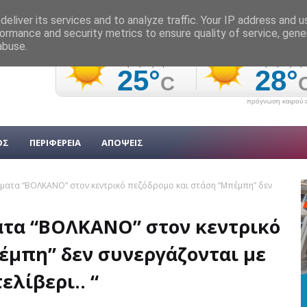
eliver its services and to analyze traffic. Your IP address and 
ormance and security metrics to ensure quality of service, gen
abuse.
πρόγνωση καιρού α
ΟΣ
ΠΕΡΙΦΕΡΕΙΑ
ΑΠΟΨΕΙΣ
ματα “ΒΟΛΚΑΝΟ” στον κεντρικό πεζόδρομο και στάση “Μπέμπη” δεν
ατα “ΒΟΛΚΑΝΟ” στον κεντρικό
έμπη” δεν συνεργάζονται με
ελίβερι.. “