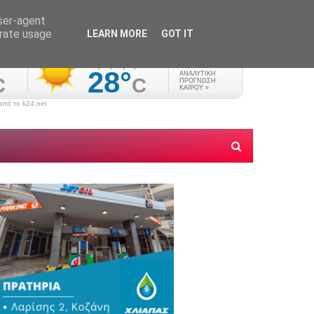
user-agent
erate usage
LEARN MORE
GOT IT
πό το k24.net