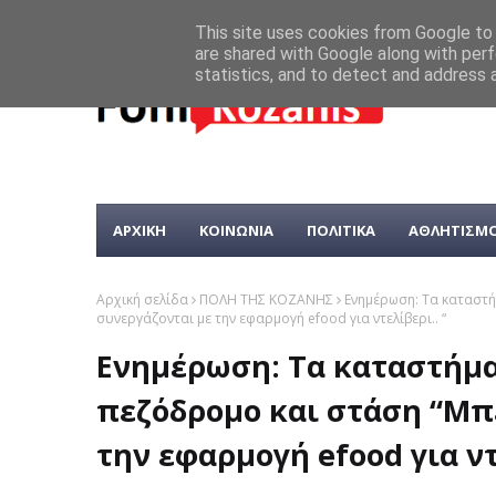
This site uses cookies from Google to d
are shared with Google along with perf
statistics, and to detect and address 
ΑΡΧΙΚΗ
ΚΟΙΝΩΝΙΑ
ΠΟΛΙΤΙΚΑ
ΑΘΛΗΤΙΣΜ
Αρχική σελίδα
ΠΟΛΗ ΤΗΣ ΚΟΖΑΝΗΣ
Ενημέρωση: Τα καταστή
συνεργάζονται με την εφαρμογή efood για ντελίβερι.. “
Ενημέρωση: Τα καταστήμ
πεζόδρομο και στάση “Μπ
την εφαρμογή efood για ντ