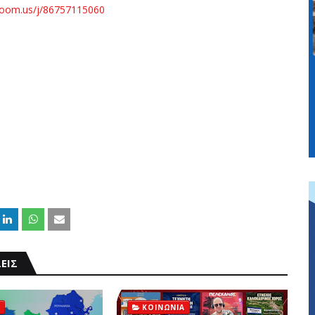
zoom.us/j/86757115060
ΕΙΣ
ΚΟΙΝΩΝΙΑ