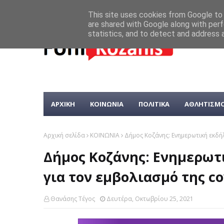
This site uses cookies from Google to d
are shared with Google along with perf
statistics, and to detect and address 
ΑΡΧΙΚΗ
ΚΟΙΝΩΝΙΑ
ΠΟΛΙΤΙΚΑ
ΑΘΛΗΤΙΣΜ
Αρχική σελίδα
ΚΟΙΝΩΝΙΑ
Δήμος Κοζάνης: Ενημερωτική εκδή
Δήμος Κοζάνης: Ενημερω
για τον εμβολιασμό της co
Θανάσης Τέγος
Δευτέρα, Οκτωβρίου 25, 2021