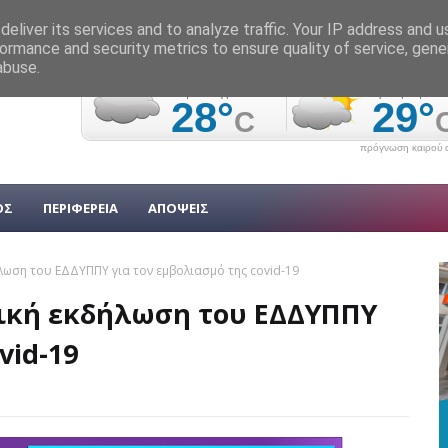
eliver its services and to analyze traffic. Your IP address and 
ormance and security metrics to ensure quality of service, gen
abuse.
πρόγνωση καιρού α
ΟΣ
ΠΕΡΙΦΕΡΕΙΑ
ΑΠΟΨΕΙΣ
λωση του ΕΔΔΥΠΠΥ για τον εμβολιασμό της covid-19
τική εκδήλωση του ΕΔΔΥΠΠΥ
vid-19