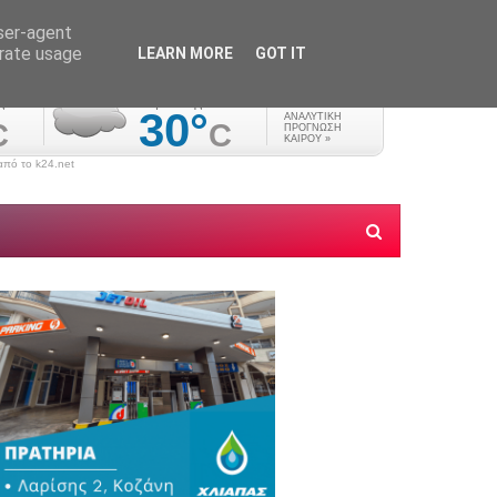
user-agent
erate usage
LEARN MORE
GOT IT
πό το k24.net