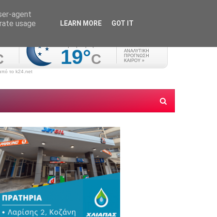
user-agent
erate usage
LEARN MORE
GOT IT
πό το k24.net