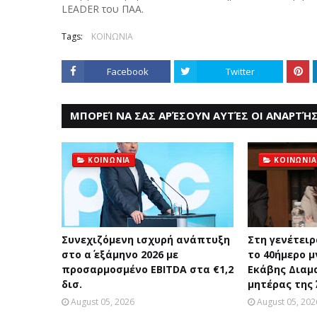
LEADER του ΠΑΑ.
Tags:
ΚΟΙΝΩΝΙΑ
Facebook
Twitter
ΜΠΟΡΕΊ ΝΑ ΣΑΣ ΑΡΈΣΟΥΝ ΑΥΤΈΣ ΟΙ ΑΝΑΡΤΉΣ
ΚΟΙΝΩΝΙΑ
ΚΟΙΝΩΝΙΑ
Συνεχιζόμενη ισχυρή ανάπτυξη
Στη γενέτειρ
στο α΄ εξάμηνο 2026 με
το 40ήμερο 
προσαρμοσμένο EBITDA στα €1,2
Εκάβης Διαμ
δισ.
μητέρας της
August 05, 2026
August 05, 202