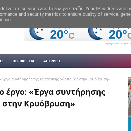
eliver its services and to analyze traffic. Your IP address and 
ormance and security metrics to ensure quality of service, gen
abuse.
πρόγνωση καιρού α
ΟΣ
ΠΕΡΙΦΕΡΕΙΑ
ΑΠΟΨΕΙΣ
 «Έργα συντήρησης της εσωτερικής οδοποιίας στην Κρυόβρυση»
ο έργο: «Έργα συντήρησης
ς στην Κρυόβρυση»