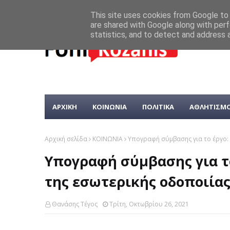
This site uses cookies from Google to d
are shared with Google along with perf
statistics, and to detect and address 
ΑΡΧΙΚΗ
ΚΟΙΝΩΝΙΑ
ΠΟΛΙΤΙΚΑ
ΑΘΛΗΤΙΣΜ
Αρχική σελίδα
ΚΟΙΝΩΝΙΑ
Υπογραφή σύμβασης για το έργο:
Υπογραφή σύμβασης για τ
της εσωτερικής οδοποιία
Θανάσης Τέγος
Τρίτη, Οκτωβρίου 26, 2021