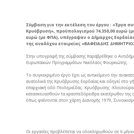
Σύμβαση για την εκτέλεση του έργου : «Έργα σ
Κρυόβρυση», προϋπολογισμού 74.350,00 ευρώ (με
ευρώ (με ΦΠΑ), υπέγραψαν ο Δήμαρχος Εορδαία
της αναδόχου εταιρείας «ΒΑΦΕΙΑΔΗΣ ΔΗΜΗΤΡΙΟΣ Κ
Στην υπογραφή της σύμβασης παραβρέθηκε ο Αντιδή
Ευρωπαϊκών Προγραμμάτων Νικόλαος Φουρκιώτης.
Το συγκεκριμένο έργο έχει ως αντικείμενο την ανακα
ανατολικά της Κρυόβρυσης Εορδαίας και οδηγεί στο γή
επαρχιακή οδό Πτολεμαΐδας- Κρυόβρυσης -Κλεισούρας,
κατασκευασθούν τα κρασπεδόρειθρα εκατέρωθεν της οδ
όπως φαίνονται στον χάρτη Διανομής 1979, Συνοικισ
Οι εργασίες προβλέπεται να ολοκληρωθούν σε 6 μήνες