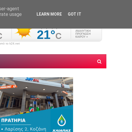
user-agent
erate usage
LEARN MORE
GOT IT
πό το k24.net