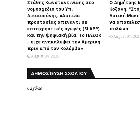
Στάθης Κωνσταντινίδης στο
Ο Δημήτρης 
νομοσχέδιο του Υπ.
Κοζάνη. "Στό
Δικαιοσύνης: «Ασπίδα
Δυτική Μακεδ
προστασίας απέναντι σε
να αποτελέσ
καταχρηστικές αγωγές (SLAPP)
πυλώνα"
και την ψηφιακή βία. Το ΠΑΣΟΚ
August 01, 202
.. είχε ανακαλύψει την Αμερική
πριν από τον Κολόμβο»
August 04, 2026
ΔΗΜΟΣΊΕΥΣΗ ΣΧΟΛΊΟΥ
0 Σχόλια