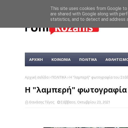
This site uses cookies from Google to d
are shared with Google along with perf
statistics, and to detect and address 
ΑΡΧΙΚΗ
ΚΟΙΝΩΝΙΑ
ΠΟΛΙΤΙΚΑ
ΑΘΛΗΤΙΣΜ
Αρχική σελίδα
ΠΟΛΙΤΙΚΑ
Η "λαμπερή" φωτογραφία του Στάθη
Η "λαμπερή" φωτογραφία τ
Θανάσης Τέγος
Σάββατο, Οκτωβρίου 23, 2021