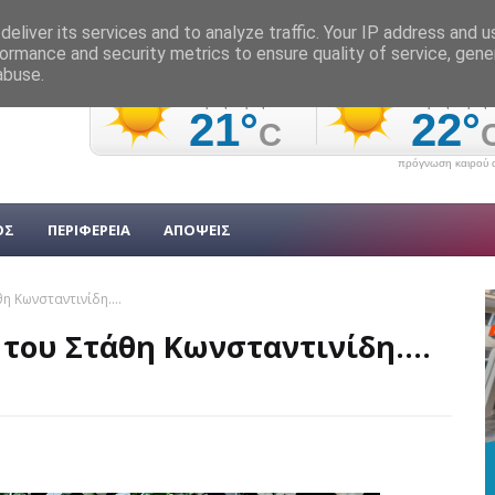
eliver its services and to analyze traffic. Your IP address and 
ormance and security metrics to ensure quality of service, gen
abuse.
πρόγνωση καιρού α
ΟΣ
ΠΕΡΙΦΕΡΕΙΑ
ΑΠΟΨΕΙΣ
 Κωνσταντινίδη....
ου Στάθη Κωνσταντινίδη....