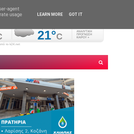
user-agent
erate usage
LEARN MORE
GOT IT
πό το k24.net