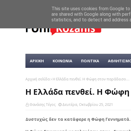
This site uses cookies from Google to d
are shared with Google along with perf
statistics, and to detect and address 
ΑΡΧΙΚΗ
ΚΟΙΝΩΝΙΑ
ΠΟΛΙΤΙΚΑ
ΑΘΛΗΤΙΣΜ
Αρχική σελίδα
Η Ελλάδα πενθεί. Η Φώφη στον παράδεισο....
Η Ελλάδα πενθεί. Η Φώφη 
Θανάσης Τέγος
Δευτέρα, Οκτωβρίου 25, 2021
Δυστυχώς δεν τα κατάφερε η Φώφη Γεννηματά. Α