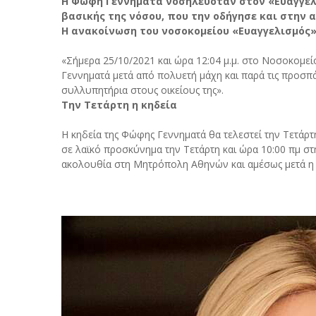
Η Φώφη Γεννηματά νοσηλευόταν στον «Ευαγγελ
βασικής της νόσου, που την οδήγησε και στην 
Η ανακοίνωση του νοσοκομείου «Ευαγγελισμός
«Σήμερα 25/10/2021 και ώρα 12:04 μ.μ. στο Νοσοκομ
Γεννηματά μετά από πολυετή μάχη και παρά τις προσπ
συλλυπητήρια στους οικείους της».
Την Τετάρτη η κηδεία
Η κηδεία της Φώφης Γεννηματά θα τελεστεί την Τετάρτ
σε λαϊκό προσκύνημα την Τετάρτη και ώρα 10:00 πμ στ
ακολουθία στη Μητρόπολη Αθηνών και αμέσως μετά η 