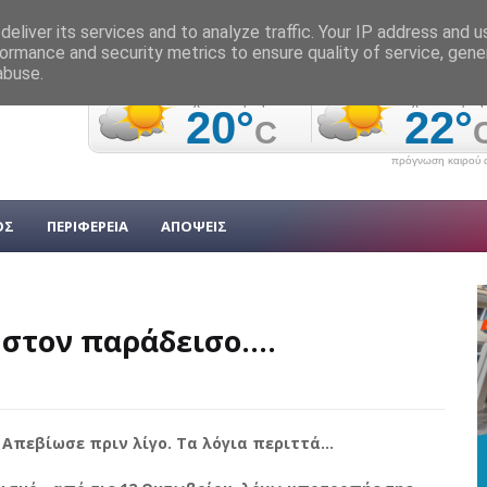
eliver its services and to analyze traffic. Your IP address and 
ormance and security metrics to ensure quality of service, gen
abuse.
πρόγνωση καιρού α
ΟΣ
ΠΕΡΙΦΕΡΕΙΑ
ΑΠΟΨΕΙΣ
στον παράδεισο....
πεβίωσε πριν λίγο. Τα λόγια περιττά...