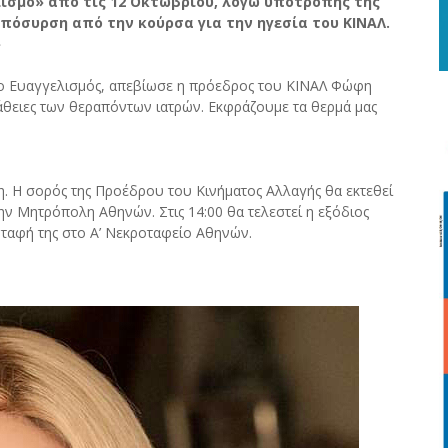
ισμό» από τις 12 Οκτωβρίου, λόγω υποτροπής της
απόσυρση από την κούρσα για την ηγεσία του ΚΙΝΑΛ.
»
είο Ευαγγελισμός, απεβίωσε η πρόεδρος του ΚΙΝΑΛ Φώφη
άθειες των θεραπόντων ιατρών. Εκφράζουμε τα θερμά μας
η. Η σορός της Προέδρου του Κινήματος Αλλαγής θα εκτεθεί
ην Μητρόπολη Αθηνών. Στις 14:00 θα τελεστεί η εξόδιος
ταφή της στο Α’ Νεκροταφείο Αθηνών.