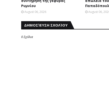
συντήρηση της γέφυρας
απώλεια του
Ρυμνίου
Παπαδόπουλ
August 06, 2026
August 06, 202
ΔΗΜΟΣΊΕΥΣΗ ΣΧΟΛΊΟΥ
0 Σχόλια