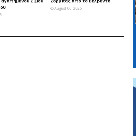
 αγαπημένου Σίμου
Ζορμπάς απο το Βελβεντό
ου
August 06, 2026
6