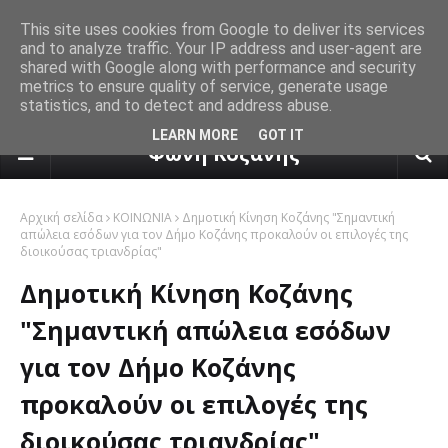
This site uses cookies from Google to deliver its services
and to analyze traffic. Your IP address and user-agent are
shared with Google along with performance and security
metrics to ensure quality of service, generate usage
statistics, and to detect and address abuse.
πρόγνωση καιρού από το k24.n
LEARN MORE
GOT IT
Φωνή Κοζάνης
Αρχική σελίδα
ΚΟΙΝΩΝΙΑ
Δημοτική Κίνηση Κοζάνης "Σημαντική
απώλεια εσόδων για τον Δήμο Κοζάνης προκαλούν οι επιλογές της
διοικούσας τριανδρίας"
Δημοτική Κίνηση Κοζάνης
"Σημαντική απώλεια εσόδων
για τον Δήμο Κοζάνης
προκαλούν οι επιλογές της
διοικούσας τριανδρίας"