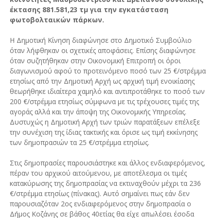
έκτασης 881.581,23 τμ για την εγκατάσταση
φωτοβολταικών πάρκων.
Η Δημοτική Κίνηση διαφώνησε στο Δημοτικό Συμβούλιο
όταν λήφθηκαν οι σχετικές αποφάσεις. Επίσης διαφώνησε
όταν συζητήθηκαν στην Οικονομική Επιτροπή οι όροι
διαγωνισμού αφού το προτεινόμενο ποσό των 25 €/στρέμμα
ετησίως από την Δημοτική Αρχή ως αρχική τιμή ενοικίασης
θεωρήθηκε ιδιαίτερα χαμηλό και αντιπροτάθηκε το ποσό των
200 €/στρέμμα ετησίως σύμφωνα με τις τρέχουσες τιμές της
αγοράς αλλά και την άποψη της Οικονομικής Υπηρεσίας.
Δυστυχώς η Δημοτική Αρχή των τριών παρατάξεων επέλεξε
την συνέχιση της ίδιας τακτικής και όρισε ως τιμή εκκίνησης
των δημοπρασιών τα 25 €/στρέμμα ετησίως.
Στις δημοπρασίες παρουσιάστηκε και άλλος ενδιαφερόμενος,
πέραν του αρχικού αιτούμενου, με αποτέλεσμα οι τιμές
κατακύρωσης της δημοπρασίας να εκτιναχθούν μέχρι τα 236
€/στρέμμα ετησίως (πίνακας). Αυτό σημαίνει πως εάν δεν
παρουσιαζόταν 2ος ενδιαφερόμενος στην δημοπρασία ο
Δήμος Κοζάνης σε βάθος 40ετίας θα είχε απωλέσει έσοδα