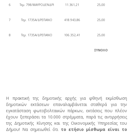
6
Τεμ. 798/ΜΑΥΡΟΔΕΝΔΡΙ
11.361,21
25,00
11
7
Τεμ. 1735Α/ΔΡΕΠΑΝΟ
418.943,86
25,00
23
8
Τεμ. 1735Α/ΔΡΕΠΑΝΟ
106.352,41
25,00
27
ΣΥΝΟΛΟ
Η πρακτική της δημοτικής αρχής για φθηνή εκμίσθωση
δημοτικών εκτάσεων επαναλαμβάνεται σταθερά για την
εγκατάσταση φωτοβολταικών πάρκων, εκτάσεις που πλέον
έχουν ξεπεράσει τα 10.000 στρέμματα, παρά τις αντιρρήσεις
της Δημοτικής Κίνησης και της Οικονομικής Υπηρεσίας του
Δήμου! Να σημειωθεί ότι
το ετήσιο μίσθωμα είναι το