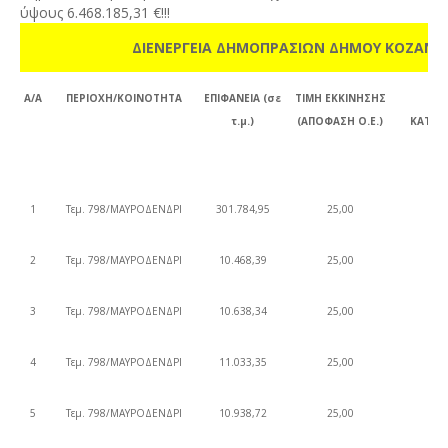
ύψους 6.468.185,31 €!!!
ΔΙΕΝΕΡΓΕΙΑ ΔΗΜΟΠΡΑΣΙΩΝ ΔΗΜΟΥ ΚΟΖΑΝΗΣ 
Α/Α
ΠΕΡΙΟΧΗ/ΚΟΙΝΟΤΗΤΑ
ΕΠΙΦΑΝΕΙΑ (σε
ΤΙΜΗ ΕΚΚΙΝΗΣΗΣ
Τ
τ.μ.)
(ΑΠΟΦΑΣΗ Ο.Ε.)
ΚΑΤΑΚ
1
Τεμ. 798/ΜΑΥΡΟΔΕΝΔΡΙ
301.784,95
25,00
23
2
Τεμ. 798/ΜΑΥΡΟΔΕΝΔΡΙ
10.468,39
25,00
13
3
Τεμ. 798/ΜΑΥΡΟΔΕΝΔΡΙ
10.638,34
25,00
13
4
Τεμ. 798/ΜΑΥΡΟΔΕΝΔΡΙ
11.033,35
25,00
14
5
Τεμ. 798/ΜΑΥΡΟΔΕΝΔΡΙ
10.938,72
25,00
13