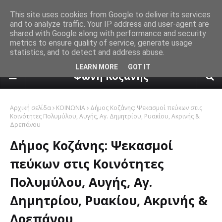
This site uses cookies from Google to deliver its services
and to analyze traffic. Your IP address and user-agent are
shared with Google along with performance and security
metrics to ensure quality of service, generate usage
statistics, and to detect and address abuse.
πρόγνωση καιρού από το k24.n
LEARN MORE
GOT IT
Φωνή Κοζάνης
Αρχική σελίδα
ΚΟΙΝΩΝΙΑ
Δήμος Κοζάνης: Ψεκασμοί πεύκων στις
Κοινότητες Πολυμύλου, Αυγής, Αγ. Δημητρίου, Ρυακίου, Ακρινής &
Δρεπάνου
Δήμος Κοζάνης: Ψεκασμοί
πεύκων στις Κοινότητες
Πολυμύλου, Αυγής, Αγ.
Δημητρίου, Ρυακίου, Ακρινής &
Δρεπάνου