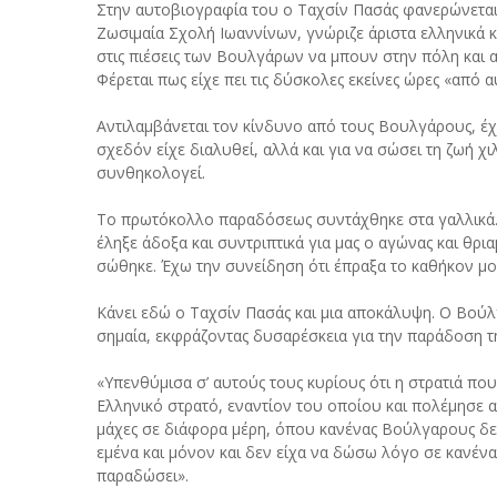
Στην αυτοβιογραφία του ο Ταχσίν Πασάς φανερώνεται φ
Ζωσιμαία Σχολή Ιωαννίνων, γνώριζε άριστα ελληνικά κ
στις πιέσεις των Βουλγάρων να μπουν στην πόλη και
Φέρεται πως είχε πει τις δύσκολες εκείνες ώρες «από
Αντιλαμβάνεται τον κίνδυνο από τους Βουλγάρους, έχ
σχεδόν είχε διαλυθεί, αλλά και για να σώσει τη ζωή 
συνθηκολογεί.
Το πρωτόκολλο παραδόσεως συντάχθηκε στα γαλλικά. 
έληξε άδοξα και συντριπτικά για μας ο αγώνας και θρι
σώθηκε. Έχω την συνείδηση ότι έπραξα το καθήκον μου.
Κάνει εδώ ο Ταχσίν Πασάς και μια αποκάλυψη. Ο Βούλ
σημαία, εκφράζοντας δυσαρέσκεια για την παράδοση τ
«Υπενθύμισα σ’ αυτούς τους κυρίους ότι η στρατιά που
Ελληνικό στρατό, εναντίον του οποίου και πολέμησε 
μάχες σε διάφορα μέρη, όπου κανένας Βούλγαρους δε
εμένα και μόνον και δεν είχα να δώσω λόγο σε κανέν
παραδώσει».