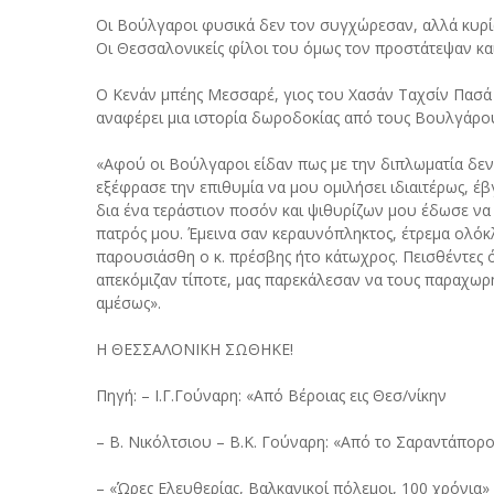
Οι Βούλγαροι φυσικά δεν τον συγχώρεσαν, αλλά κυρίως
Οι Θεσσαλονικείς φίλοι του όμως τον προστάτεψαν και
Ο Κενάν μπέης Μεσσαρέ, γιος του Χασάν Ταχσίν Πασά κα
αναφέρει μια ιστορία δωροδοκίας από τους Βουλγάρο
«Αφού οι Βούλγαροι είδαν πως με την διπλωματία δεν
εξέφρασε την επιθυμία να μου ομιλήσει ιδιαιτέρως, έ
δια ένα τεράστιον ποσόν και ψιθυρίζων μου έδωσε να 
πατρός μου. Έμεινα σαν κεραυνόπληκτος, έτρεμα ολόκλ
παρουσιάσθη ο κ. πρέσβης ήτο κάτωχρος. Πεισθέντες ότ
απεκόμιζαν τίποτε, μας παρεκάλεσαν να τους παραχω
αμέσως».
Η ΘΕΣΣΑΛΟΝΙΚΗ ΣΩΘΗΚΕ!
Πηγή: – Ι.Γ.Γούναρη: «Από Βέροιας εις Θεσ/νίκην
– Β. Νικόλτσιου – Β.Κ. Γούναρη: «Από το Σαραντάπορο
– «Ώρες Ελευθερίας, Βαλκανικοί πόλεμοι, 100 χρόνια