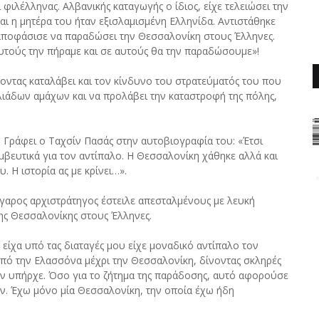
ιλέλληνας. Αλβανικής καταγωγής ο ίδιος, είχε τελειώσει την
αι η μητέρα του ήταν εξισλαμισμένη Ελληνίδα. Αντιστάθηκε
 αποφάσισε να παραδώσει την Θεσσαλονίκη στους Έλληνες.
 αυτούς την πήραμε και σε αυτούς θα την παραδώσουμε»!
οντας καταλάβει και τον κίνδυνο του στρατεύματός του που
χιλιάδων αμάχων και να προλάβει την καταστροφή της πόλης,
Γράφει ο Ταχσίν Πασάς στην αυτοβιογραφία του: «Έτσι
αμβευτικά για τον αντίπαλο. Η Θεσσαλονίκη χάθηκε αλλά και
 Η ιστορία ας με κρίνει…».
γαρος αρχιστράτηγος έστειλε απεσταλμένους με λευκή
ης Θεσσαλονίκης στους Έλληνες.
 είχα υπό τας διαταγές μου είχε μοναδικό αντίπαλο τον
από την Ελασσόνα μέχρι την Θεσσαλονίκη, δίνοντας σκληρές
ν υπήρχε. Όσο για το ζήτημα της παράδοσης, αυτό αφορούσε
αν. Έχω μόνο μία Θεσσαλονίκη, την οποία έχω ήδη