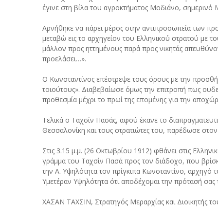
έγινε στη βίλα του αγροκτήματος Μοδιάνο, σημερινό
Αρνήθηκε να πάρει μέρος στην αντιπροσωπεία των πρ
μεταβώ εις το αρχηγείον του Ελληνικού στρατού με τ
μάλλον προς ηττημένους παρά προς νικητάς απευθύνον
προελάσει…».
Ο Κωνσταντίνος επέστρεψε τους όρους με την προσθή
τοιούτους». Διαβεβαίωσε όμως την επιτροπή πως ουδ
προθεσμία μέχρι το πρωί της επομένης για την αποχώρ
Τελικά ο Ταχσίν Πασάς, αφού έκανε το διαπραγματευτ
Θεσσαλονίκη και τους στρατιώτες του, παρέδωσε στον
Στις 3.15 μ.μ. (26 Οκτωβρίου 1912) φθάνει στις Ελλην
γράμμα του Ταχσίν Πασά προς τον διάδοχο, που βρίσ
την Α. Υψηλότητα τον πρίγκιπα Κωνσταντίνο, αρχηγό 
Υμετέραν Υψηλότητα ότι αποδέχομαι την πρότασή σας τ
ΧΑΣΑΝ ΤΑΧΣΙΝ, Στρατηγός Μεραρχίας και Διοικητής τ