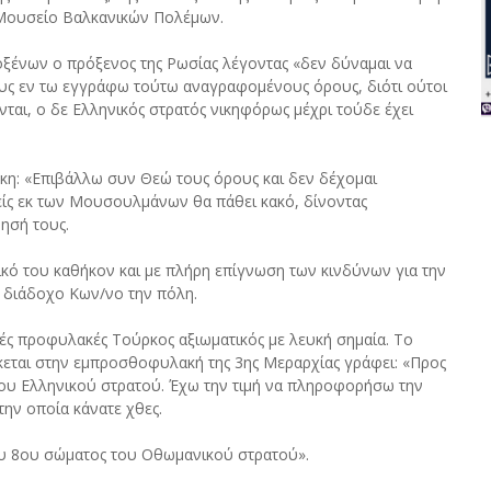
 Μουσείο Βαλκανικών Πολέμων.
οξένων ο πρόξενος της Ρωσίας λέγοντας «δεν δύναμαι να
ους εν τω εγγράφω τούτω αναγραφομένους όρους, διότι ούτοι
ται, ο δε Ελληνικός στρατός νικηφόρως μέχρι τούδε έχει
κη: «Επιβάλλω συν Θεώ τους όρους και δεν δέχομαι
είς εκ των Μουσουλμάνων θα πάθει κακό, δίνοντας
ησή τους.
ικό του καθήκον και με πλήρη επίγνωση των κινδύνων για την
 διάδοχο Κων/νο την πόλη.
ικές προφυλακές Τούρκος αξιωματικός με λευκή σημαία. Το
κεται στην εμπροσθοφυλακή της 3ης Μεραρχίας γράφει: «Προς
του Ελληνικού στρατού. Έχω την τιμή να πληροφορήσω την
ην οποία κάνατε χθες.
ου 8ου σώματος του Οθωμανικού στρατού».