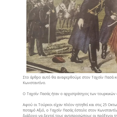
Στο άρθρο αυτό θα αναφερθούμε στον Ταχσίν Πασά κα
Κωνσταντίνο.
Ο Ταχσίν Πασάς ήταν ο αρχιστράτηγος των τουρκικών
Αφού οι Τούρκοι είχαν πλέον ηττηθεί και στις 25 Οκτ
ποταμό Αξιό, ο Ταχσίν Πασάς έστειλε στον Κωνσταντί
διάδοχο να δεχτεί τους αντιπροσώπους οι πρόξενοι της