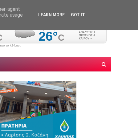
user-agent
erate usage
LEARN MORE
GOT IT
πό το k24.net