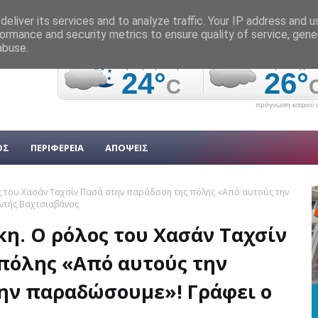
eliver its services and to analyze traffic. Your IP address and 
ormance and security metrics to ensure quality of service, gen
abuse.
πρόγνωση καιρού α
ΟΣ
ΠΕΡΙΦΕΡΕΙΑ
ΑΠΟΨΕΙΣ
ς του Χασάν Ταχσίν Πασά στην παράδοση της πόλης «Από αυτούς την
αντής Βαχτσιαβάνος
η. Ο ρόλος του Χασάν Ταχσίν
πόλης «Από αυτούς την
την παραδώσουμε»! Γράφει ο