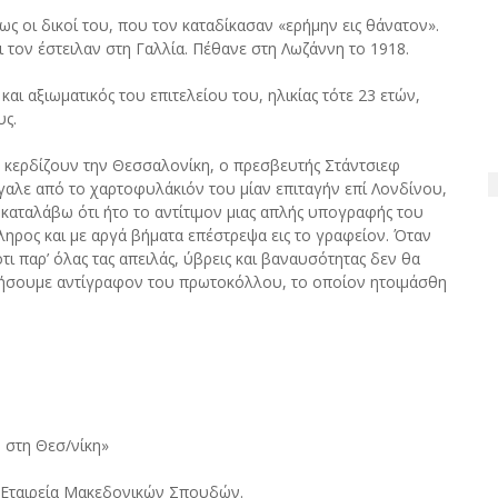
 οι δικοί του, που τον καταδίκασαν «ερήμην εις θάνατον».
 τον έστειλαν στη Γαλλία. Πέθανε στη Λωζάννη το 1918.
ι αξιωματικός του επιτελείου του, ηλικίας τότε 23 ετών,
υς.
 κερδίζουν την Θεσσαλονίκη, ο πρεσβευτής Στάντσιεφ
βγαλε από το χαρτοφυλάκιόν του μίαν επιταγήν επί Λονδίνου,
καταλάβω ότι ήτο το αντίτιμον μιας απλής υπογραφής του
ηρος και με αργά βήματα επέστρεψα εις το γραφείον. Όταν
ι παρ’ όλας τας απειλάς, ύβρεις και βαναυσότητας δεν θα
ρήσουμε αντίγραφον του πρωτοκόλλου, το οποίον ητοιμάσθη
 στη Θεσ/νίκη»
» Εταιρεία Μακεδονικών Σπουδών.