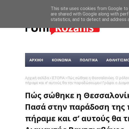
This site uses cookies from Google to d
are shared with Google along with perf
statistics, and to detect and address 
ΑΡΧΙΚΗ
ΚΟΙΝΩΝΙΑ
ΠΟΛΙΤΙΚΑ
ΑΘΛΗΤΙΣΜ
Αρχική σελίδα
ΙΣΤΟΡΙΑ
Πώς σώθηκε η Θεσσαλονίκη. Ο ρόλο
πήραμε και σ’ αυτούς θα την παραδώσουμε»! Γράφει ο Διαμ
Πώς σώθηκε η Θεσσαλονίκ
Πασά στην παράδοση της 
πήραμε και σ’ αυτούς θα 