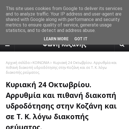
This site uses cookies from Google to deliver its services
and to analyze traffic. Your IP address and user-agent are
shared with Google along with performance and security
metrics to ensure quality of service, generate usage
statistics, and to detect and address abuse.
πρόγνωση καιρού από το k24.n
LEARN MORE
GOT IT
Φωνή Κοζάνης
Αρχική σελίδα
ΚΟΙΝΩΝΙΑ
Κυριακή 24 Οκτωβρίου. Αρρυθμία και
πιθανή διακοπή υδροδότησης στην Κοζάνη και σε Τ. Κ. λόγω
διακοπής ρεύματος.
Κυριακή 24 Οκτωβρίου.
Αρρυθμία και πιθανή διακοπή
υδροδότησης στην Κοζάνη και
σε Τ. Κ. λόγω διακοπής
ρεύματος.